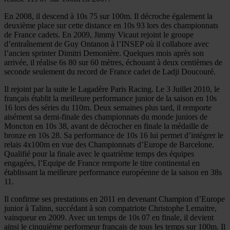
En 2008, il descend à 10s 75 sur 100m. Il décroche également la
deuxième place sur cette distance en 10s 93 lors des championnats
de France cadets. En 2009, Jimmy Vicaut rejoint le groupe
d’entraînement de Guy Ontanon à l’INSEP où il collabore avec
l’ancien sprinter Dimitri Demonière. Quelques mois après son
arrivée, il réalise 6s 80 sur 60 mètres, échouant à deux centièmes de
seconde seulement du record de France cadet de Ladji Doucouré.
Il rejoint par la suite le Lagadère Paris Racing. Le 3 Juillet 2010, le
français établit la meilleure performance junior de la saison en 10s
16 lors des séries du 110m. Deux semaines plus tard, il remporte
aisément sa demi-finale des championnats du monde juniors de
Moncton en 10s 38, avant de décrocher en finale la médaille de
bronze en 10s 28. Sa performance de 10s 16 lui permet d’intégrer le
relais 4x100m en vue des Championnats d’Europe de Barcelone.
Qualifié pour la finale avec le quatrième temps des équipes
engagées, l’Equipe de France remporte le titre continental en
établissant la meilleure performance européenne de la saison en 38s
11.
Il confirme ses prestations en 2011 en devenant Champion d’Europe
junior à Talinn, succédant à son compatriote Christophe Lemaitre,
vainqueur en 2009. Avec un temps de 10s 07 en finale, il devient
ainsi le cinquième performeur français de tous les temps sur 100m. Il