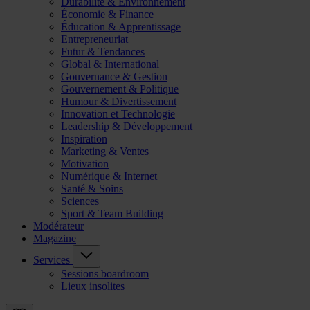
Durabilité & Environnement
Économie & Finance
Éducation & Apprentissage
Entrepreneuriat
Futur & Tendances
Global & International
Gouvernance & Gestion
Gouvernement & Politique
Humour & Divertissement
Innovation et Technologie
Leadership & Développement
Inspiration
Marketing & Ventes
Motivation
Numérique & Internet
Santé & Soins
Sciences
Sport & Team Building
Modérateur
Magazine
Services
Sessions boardroom
Lieux insolites