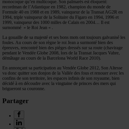
monocoque qu’en multicoque. Son palmarès est éloquent:
recordman de l’Atlantique en 1982, champion du monde de
Formule 40 en 1988 et en 1989, vainqueur de la Transat AG2R en
1994, triple vainqueur de la Solitaire du Figaro en 1994, 1996 et
1999, vainqueur des 1000 milles de Calais en 2004… Il est
surnommé » le Roi Jean « .
La gouaille de sa majesté et ses bons mots ont toujours galvanisé les
foules. Au cours de son règne le roi Jean a surmonté bien des
épreuves, rencontré bien des pièges dressés sur sa route (chavirage
pendant le Vendée Globe 2008, lors de la Transat Jacques Vabre,
démâtage au cours de la Barcelona World Race 2010).
En annonçant sa participation au Vendée Globe 2012, Son Altesse
va donc quitter son donjon de la Vallée des fous et renouer avec les
confins de son territoire, les espaces infinis de son royaume, bien
décidé à en découdre avec la vingtaine de princes des mers qui
brigueront sa couronne.
Partager