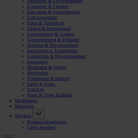
Durabilité & Environnement
Économie & Finance
Éducation & Apprentissage
Entrepreneuriat
Futur & Tendances
Global & International
Gouvernance & Gestion
Gouvernement & Politique
Humour & Divertissement
Innovation et Technologie
Leadership & Développement
Inspiration
Marketing & Ventes
Motivation
Numérique & Internet
Santé & Soins
Sciences
Sport & Team Building
Modérateur
Magazine
Services
Sessions boardroom
Lieux insolites