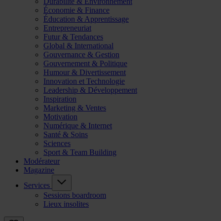
Durabilité & Environnement
Économie & Finance
Éducation & Apprentissage
Entrepreneuriat
Futur & Tendances
Global & International
Gouvernance & Gestion
Gouvernement & Politique
Humour & Divertissement
Innovation et Technologie
Leadership & Développement
Inspiration
Marketing & Ventes
Motivation
Numérique & Internet
Santé & Soins
Sciences
Sport & Team Building
Modérateur
Magazine
Services
Sessions boardroom
Lieux insolites