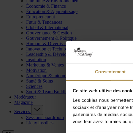
Durabilité & Environnement
Économie & Finance
Éducation & Apprentissage
Entrepreneuriat
Futur & Tendances
Global & International
Gouvernance & Gestion
Gouvernement & Politique
Humour & Divertissement
Innovation et Technologie
Leadership & Développement
Inspiration
Marketing & Ventes
Motivation
Consentement
Numérique & Internet
Santé & Soins
Sciences
Ce site web utilise des cook
Sport & Team Building
Modérateur
Les cookies nous permettent d
Magazine
sociaux et d'analyser notre t
Services
partenaires de médias sociaux
Sessions boardroom
vous leur avez fournies ou qu'
Lieux insolites