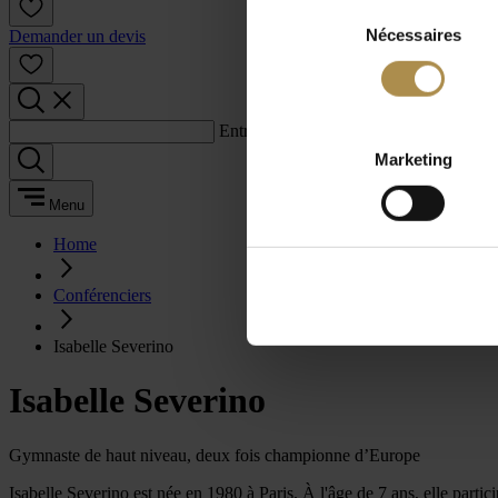
Sélection
Nécessaires
du
Demander un devis
consentement
Entrez un terme de recherche :
Marketing
Menu
Home
Conférenciers
Isabelle Severino
Isabelle Severino
Gymnaste de haut niveau, deux fois championne d’Europe
Isabelle Severino est née en 1980 à Paris. À l'âge de 7 ans, elle partic