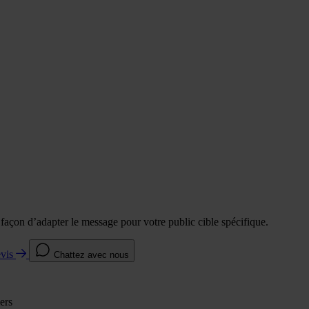
e façon d’adapter le message pour votre public cible spécifique.
evis
Chattez avec nous
ers