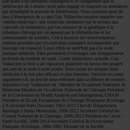
Elle porte à ses dernières conséquences le changement que le
stéthoscope de Laennec avait jadis engagé en forgeant un instrument
qui démultiplie le pouvoir de lobservation. Nous assistons pour de
bon à lémergence de ce que Guy Vallancien propose dappeler une
«média-médecine», une médecine médiatisée par le recours aux
capacités de lordinateur, que lon retrouve de la génétique à la
robotique chirurgicale, en passant par la télémédecine et les
communautés de malades. Cest à lanalyse des transformations
rendues possibles par cet outil dune puissance incomparable que
louvrage est consacré. Leurs effets ne sarrIªtent pas à la seule
pratique médicale. Elles permettent d’envisager une réorganisation
profonde du système de santé. Contre lantiscience actuelle, Guy
Vallancien se livre à un vigoureux plaidoyer en faveur des progrès
qui sont de la sorte à notre portée. Nous avons les moyens dune
médecine à la fois plus efficace et plus humaine. Sachons les saisir,
argumente-t-il, au lieu de nous enfermer dans la défense de routines
dépassées.Guy Vallancien est : Membre de lAcadémie Nationale de
Médecine Membre de lAcadémie Nationale de Chirurgie Président
de la Convention on Health Analysis and Management, CHAM
Président de lEcole Européenne de Chirurgie Professeur dUrologie
à lUniversité Paris Descartes 1992-2015 Chef du Département
durologie à lintitu Montsouris, 1996-2012 Secrétaire Général du
Conseil National de la Chirurgie, 2006-2012 Président du Cercle
Santé Société, 2006-2014 Secrétaire Général de lAssociation
Française dUrologie, 1986-1992 Trésorier de la Société