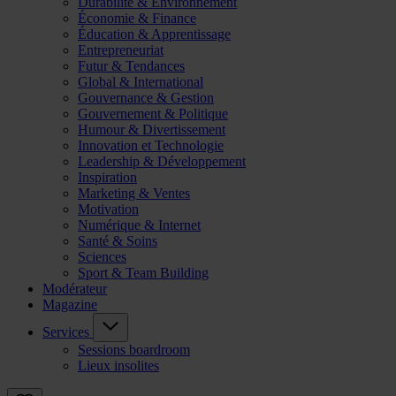
Durabilité & Environnement
Économie & Finance
Éducation & Apprentissage
Entrepreneuriat
Futur & Tendances
Global & International
Gouvernance & Gestion
Gouvernement & Politique
Humour & Divertissement
Innovation et Technologie
Leadership & Développement
Inspiration
Marketing & Ventes
Motivation
Numérique & Internet
Santé & Soins
Sciences
Sport & Team Building
Modérateur
Magazine
Services
Sessions boardroom
Lieux insolites