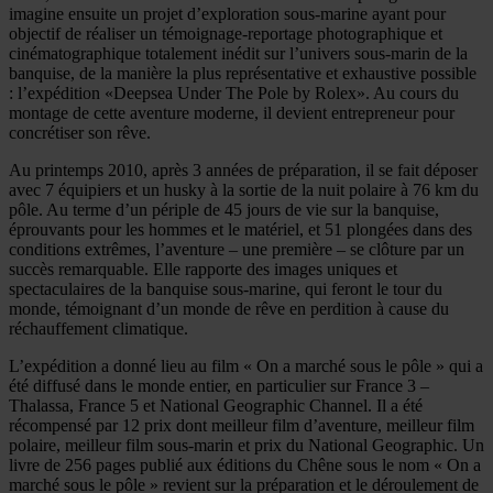
imagine ensuite un projet d’exploration sous-marine ayant pour
objectif de réaliser un témoignage-reportage photographique et
cinématographique totalement inédit sur l’univers sous-marin de la
banquise, de la manière la plus représentative et exhaustive possible
: l’expédition «Deepsea Under The Pole by Rolex». Au cours du
montage de cette aventure moderne, il devient entrepreneur pour
concrétiser son rêve.
Au printemps 2010, après 3 années de préparation, il se fait déposer
avec 7 équipiers et un husky à la sortie de la nuit polaire à 76 km du
pôle. Au terme d’un périple de 45 jours de vie sur la banquise,
éprouvants pour les hommes et le matériel, et 51 plongées dans des
conditions extrêmes, l’aventure – une première – se clôture par un
succès remarquable. Elle rapporte des images uniques et
spectaculaires de la banquise sous-marine, qui feront le tour du
monde, témoignant d’un monde de rêve en perdition à cause du
réchauffement climatique.
L’expédition a donné lieu au film « On a marché sous le pôle » qui a
été diffusé dans le monde entier, en particulier sur France 3 –
Thalassa, France 5 et National Geographic Channel. Il a été
récompensé par 12 prix dont meilleur film d’aventure, meilleur film
polaire, meilleur film sous-marin et prix du National Geographic. Un
livre de 256 pages publié aux éditions du Chêne sous le nom « On a
marché sous le pôle » revient sur la préparation et le déroulement de