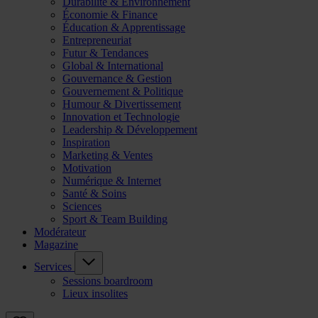
Durabilité & Environnement
Économie & Finance
Éducation & Apprentissage
Entrepreneuriat
Futur & Tendances
Global & International
Gouvernance & Gestion
Gouvernement & Politique
Humour & Divertissement
Innovation et Technologie
Leadership & Développement
Inspiration
Marketing & Ventes
Motivation
Numérique & Internet
Santé & Soins
Sciences
Sport & Team Building
Modérateur
Magazine
Services
Sessions boardroom
Lieux insolites