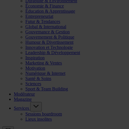
Durabilité & Environnement
Économie & Finance
Éducation & Apprentissage
Entrepreneuriat
Futur & Tendances
Global & International
Gouvernance & Gestion
Gouvernement & Politique
Humour & Divertissement
Innovation et Technologie
Leadership & Développement
Inspiration
Marketing & Ventes
Motivation
Numérique & Internet
Santé & Soins
Sciences
Sport & Team Building
Modérateur
Magazine
Services
Sessions boardroom
Lieux insolites