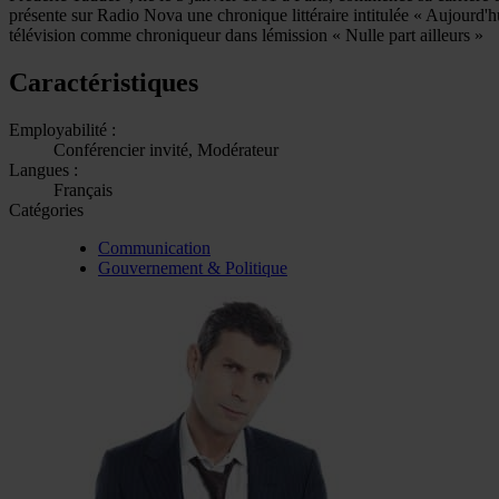
présente sur Radio Nova une chronique littéraire intitulée « Aujourd'hui
télévision comme chroniqueur dans lémission « Nulle part ailleurs »
Caractéristiques
Employabilité :
Conférencier invité, Modérateur
Langues :
Français
Catégories
Communication
Gouvernement & Politique