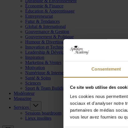
Durabilité & Environnement
Économie & Finance
Éducation & Apprentissage
Entrepreneuriat
Futur & Tendances
Global & International
Gouvernance & Gestion
Gouvernement & Politique
Humour & Divertissement
Innovation et Technologie
Leadership & Développement
Inspiration
Marketing & Ventes
Motivation
Consentement
Numérique & Internet
Santé & Soins
Sciences
Ce site web utilise des cook
Sport & Team Building
Modérateur
Les cookies nous permettent d
Magazine
sociaux et d'analyser notre t
Services
partenaires de médias sociaux
Sessions boardroom
vous leur avez fournies ou qu'
Lieux insolites