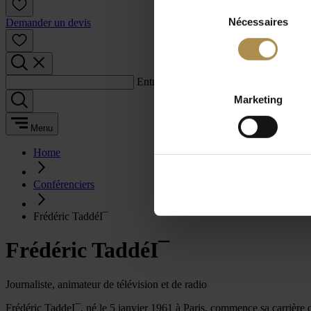
Sélection
Nécessaires
du
Demander un devis
consentement
Entrez un terme de recherche :
Marketing
Menu
Home
Conférenciers
Frédéric TaddéI¯
Frédéric TaddéI¯
Journaliste, animateur de télévision et de radio
Frédéric TaddeI¯, né le 5 janvier 1961 à Paris, commence sa carrière de