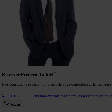
Réserver Frédéric TaddéI¯
Nos consultants se feront un plaisir de vous conseiller sur la meilleur
+31 10 433 33 22
info@speakersacademy.com
Demander un d
Favori