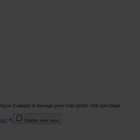
e façon d’adapter le message pour votre public cible spécifique.
evis
Chattez avec nous