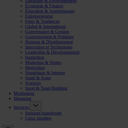
Durabilité & Environnement
Économie & Finance
Éducation & Apprentissage
Entrepreneuriat
Futur & Tendances
Global & International
Gouvernance & Gestion
Gouvernement & Politique
Humour & Divertissement
Innovation et Technologie
Leadership & Développement
Inspiration
Marketing & Ventes
Motivation
Numérique & Internet
Santé & Soins
Sciences
Sport & Team Building
Modérateur
Magazine
Services
Sessions boardroom
Lieux insolites