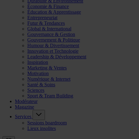
Durabilité & Environnement
Économie & Finance
Éducation & Apprentissage
Entrepreneuriat
Futur & Tendances
Global & International
Gouvernance & Gestion
Gouvernement & Politique
Humour & Divertissement
Innovation et Technologie
Leadership & Développement
Inspiration
Marketing & Ventes
Motivation
Numérique & Internet
Santé & Soins
Sciences
Sport & Team Building
Modérateur
Magazine
Services
Sessions boardroom
Lieux insolites