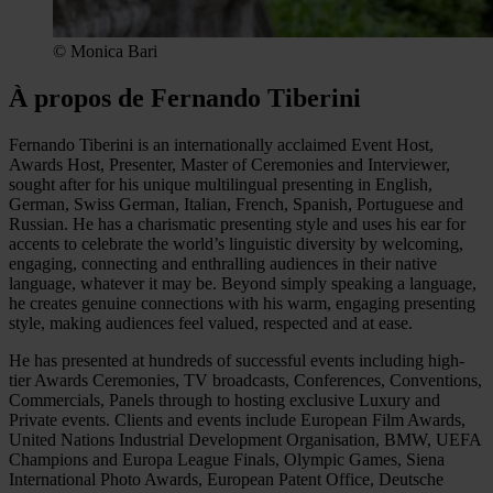
© Monica Bari
À propos de Fernando Tiberini
Fernando Tiberini is an internationally acclaimed Event Host,
Awards Host, Presenter, Master of Ceremonies and Interviewer,
sought after for his unique multilingual presenting in English,
German, Swiss German, Italian, French, Spanish, Portuguese and
Russian. He has a charismatic presenting style and uses his ear for
accents to celebrate the world’s linguistic diversity by welcoming,
engaging, connecting and enthralling audiences in their native
language, whatever it may be. Beyond simply speaking a language,
he creates genuine connections with his warm, engaging presenting
style, making audiences feel valued, respected and at ease.
He has presented at hundreds of successful events including high-
tier Awards Ceremonies, TV broadcasts, Conferences, Conventions,
Commercials, Panels through to hosting exclusive Luxury and
Private events. Clients and events include European Film Awards,
United Nations Industrial Development Organisation, BMW, UEFA
Champions and Europa League Finals, Olympic Games, Siena
International Photo Awards, European Patent Office, Deutsche