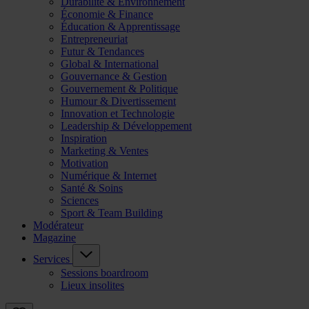
Durabilité & Environnement
Économie & Finance
Éducation & Apprentissage
Entrepreneuriat
Futur & Tendances
Global & International
Gouvernance & Gestion
Gouvernement & Politique
Humour & Divertissement
Innovation et Technologie
Leadership & Développement
Inspiration
Marketing & Ventes
Motivation
Numérique & Internet
Santé & Soins
Sciences
Sport & Team Building
Modérateur
Magazine
Services
Sessions boardroom
Lieux insolites