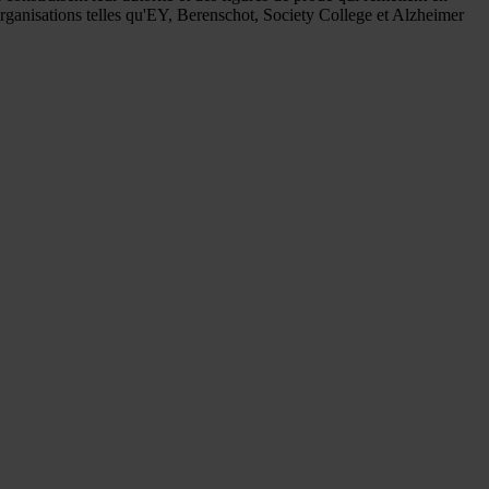
rganisations telles qu'EY, Berenschot, Society College et Alzheimer