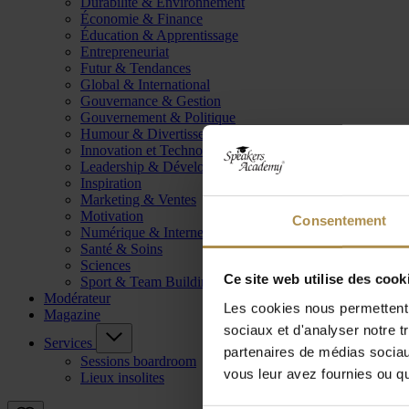
Durabilité & Environnement
Économie & Finance
Éducation & Apprentissage
Entrepreneuriat
Futur & Tendances
Global & International
Gouvernance & Gestion
Gouvernement & Politique
Humour & Divertissement
Innovation et Technologie
Leadership & Développement
Inspiration
Marketing & Ventes
Motivation
Consentement
Numérique & Internet
Santé & Soins
Sciences
Ce site web utilise des cook
Sport & Team Building
Modérateur
Les cookies nous permettent d
Magazine
sociaux et d'analyser notre t
Services
partenaires de médias sociaux
Sessions boardroom
vous leur avez fournies ou qu'
Lieux insolites