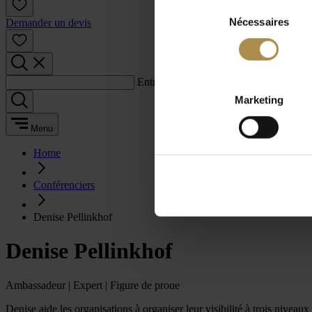
Sélection
Nécessaires
du
Demander un devis
consentement
Entrez un terme de recherche :
Marketing
Menu
Home
Conférenciers
Denise Pellinkhof
Denise Pellinkhof
Ambassadeur | Expert | Figure de proue
Denise aide les organisations à organiser leur visibilité à trois niveau