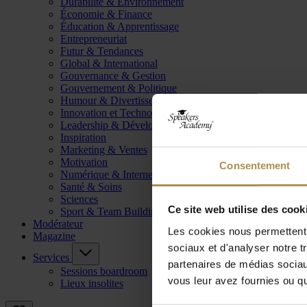
Durabilité & Environnement
Économie & Finance
Éducation & Apprentissage
Entrepreneuriat
Futur & Tendances
Global & International
Gouvernance & Gestion
Gouvernement & Politique
Humour & Divertissement
Innovation et Technologie
Leadership & Développement
Inspiration
Marketing & Ventes
Motivation
Consentement
Numérique & Internet
Santé & Soins
Sciences
Ce site web utilise des cook
Sport & Team Building
Modérateur
Les cookies nous permettent d
Magazine
sociaux et d'analyser notre t
Services
partenaires de médias sociaux
Sessions boardroom
vous leur avez fournies ou qu'
Lieux insolites