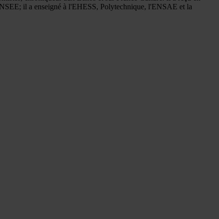
l'INSEE; il a enseigné à l'EHESS, Polytechnique, l'ENSAE et la