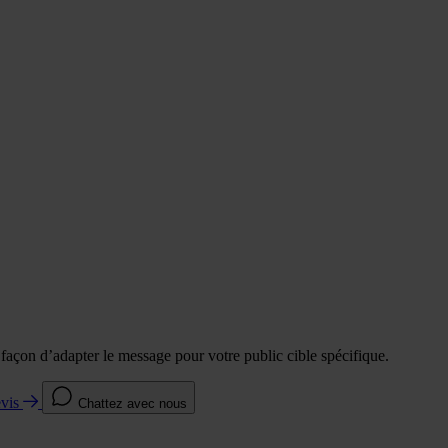
e façon d’adapter le message pour votre public cible spécifique.
evis
Chattez avec nous