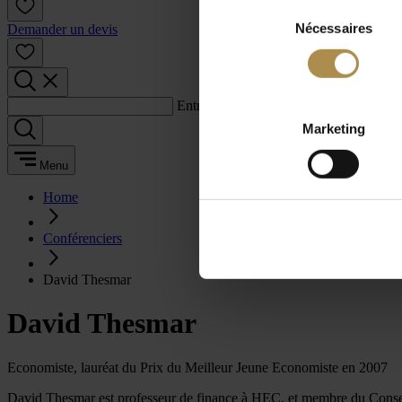
Sélection
Nécessaires
du
Demander un devis
consentement
Entrez un terme de recherche :
Marketing
Menu
Home
Conférenciers
David Thesmar
David Thesmar
Economiste, lauréat du Prix du Meilleur Jeune Economiste en 2007
David Thesmar est professeur de finance à HEC, et membre du Conseil