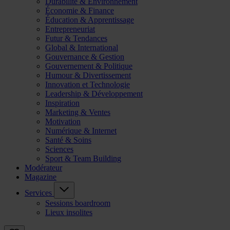
Durabilité & Environnement
Économie & Finance
Éducation & Apprentissage
Entrepreneuriat
Futur & Tendances
Global & International
Gouvernance & Gestion
Gouvernement & Politique
Humour & Divertissement
Innovation et Technologie
Leadership & Développement
Inspiration
Marketing & Ventes
Motivation
Numérique & Internet
Santé & Soins
Sciences
Sport & Team Building
Modérateur
Magazine
Services
Sessions boardroom
Lieux insolites