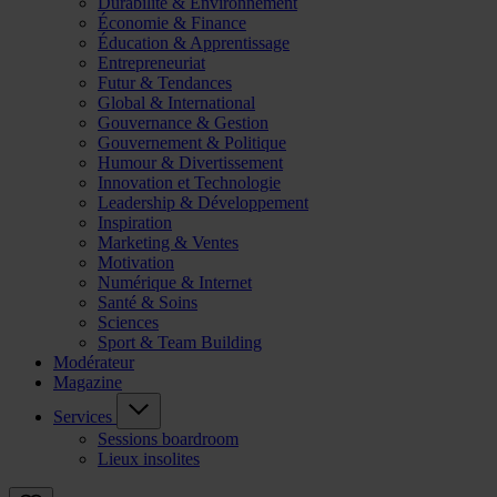
Durabilité & Environnement
Économie & Finance
Éducation & Apprentissage
Entrepreneuriat
Futur & Tendances
Global & International
Gouvernance & Gestion
Gouvernement & Politique
Humour & Divertissement
Innovation et Technologie
Leadership & Développement
Inspiration
Marketing & Ventes
Motivation
Numérique & Internet
Santé & Soins
Sciences
Sport & Team Building
Modérateur
Magazine
Services
Sessions boardroom
Lieux insolites