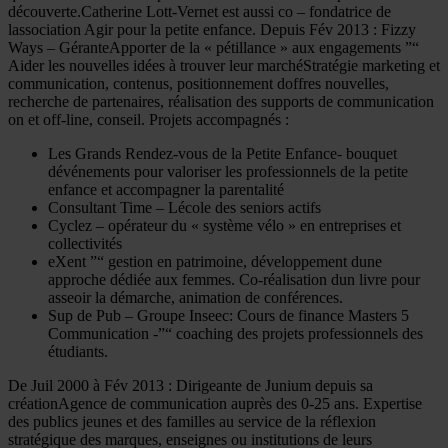
découverte.Catherine Lott-Vernet est aussi co – fondatrice de
lassociation Agir pour la petite enfance. Depuis Fév 2013 : Fizzy
Ways – GéranteApporter de la « pétillance » aux engagements ”“
Aider les nouvelles idées à trouver leur marchéStratégie marketing et
communication, contenus, positionnement doffres nouvelles,
recherche de partenaires, réalisation des supports de communication
on et off-line, conseil. Projets accompagnés :
Les Grands Rendez-vous de la Petite Enfance- bouquet
dévénements pour valoriser les professionnels de la petite
enfance et accompagner la parentalité
Consultant Time – Lécole des seniors actifs
Cyclez – opérateur du « système vélo » en entreprises et
collectivités
eXent ”“ gestion en patrimoine, développement dune
approche dédiée aux femmes. Co-réalisation dun livre pour
asseoir la démarche, animation de conférences.
Sup de Pub – Groupe Inseec: Cours de finance Masters 5
Communication -”“ coaching des projets professionnels des
étudiants.
De Juil 2000 à Fév 2013 : Dirigeante de Junium depuis sa
créationAgence de communication auprès des 0-25 ans. Expertise
des publics jeunes et des familles au service de la réflexion
stratégique des marques, enseignes ou institutions de leurs