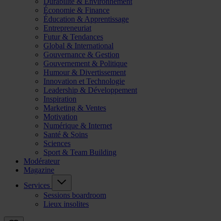
Durabilité & Environnement
Économie & Finance
Éducation & Apprentissage
Entrepreneuriat
Futur & Tendances
Global & International
Gouvernance & Gestion
Gouvernement & Politique
Humour & Divertissement
Innovation et Technologie
Leadership & Développement
Inspiration
Marketing & Ventes
Motivation
Numérique & Internet
Santé & Soins
Sciences
Sport & Team Building
Modérateur
Magazine
Services
Sessions boardroom
Lieux insolites