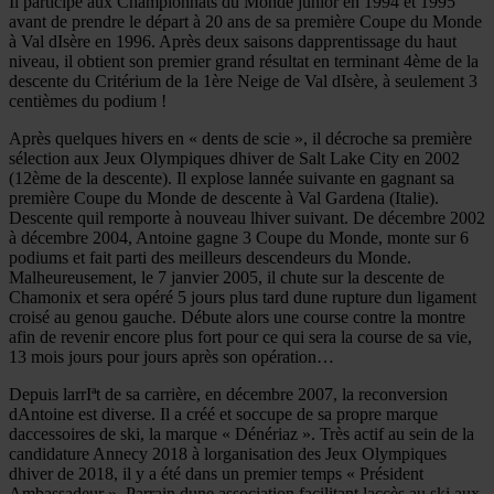
Il participe aux Championnats du Monde junior en 1994 et 1995
avant de prendre le départ à 20 ans de sa première Coupe du Monde
à Val dIsère en 1996. Après deux saisons dapprentissage du haut
niveau, il obtient son premier grand résultat en terminant 4ème de la
descente du Critérium de la 1ère Neige de Val dIsère, à seulement 3
centièmes du podium !
Après quelques hivers en « dents de scie », il décroche sa première
sélection aux Jeux Olympiques dhiver de Salt Lake City en 2002
(12ème de la descente). Il explose lannée suivante en gagnant sa
première Coupe du Monde de descente à Val Gardena (Italie).
Descente quil remporte à nouveau lhiver suivant. De décembre 2002
à décembre 2004, Antoine gagne 3 Coupe du Monde, monte sur 6
podiums et fait parti des meilleurs descendeurs du Monde.
Malheureusement, le 7 janvier 2005, il chute sur la descente de
Chamonix et sera opéré 5 jours plus tard dune rupture dun ligament
croisé au genou gauche. Débute alors une course contre la montre
afin de revenir encore plus fort pour ce qui sera la course de sa vie,
13 mois jours pour jours après son opération…
Depuis larrIªt de sa carrière, en décembre 2007, la reconversion
dAntoine est diverse. Il a créé et soccupe de sa propre marque
daccessoires de ski, la marque « Dénériaz ». Très actif au sein de la
candidature Annecy 2018 à lorganisation des Jeux Olympiques
dhiver de 2018, il y a été dans un premier temps « Président
Ambassadeur ». Parrain dune association facilitant laccès au ski aux