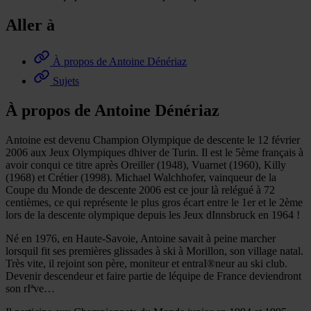
Aller à
À propos de Antoine Dénériaz
Sujets
À propos de Antoine Dénériaz
Antoine est devenu Champion Olympique de descente le 12 février
2006 aux Jeux Olympiques dhiver de Turin. Il est le 5ème français à
avoir conqui ce titre après Oreiller (1948), Vuarnet (1960), Killy
(1968) et Crétier (1998). Michael Walchhofer, vainqueur de la
Coupe du Monde de descente 2006 est ce jour là relégué à 72
centièmes, ce qui représente le plus gros écart entre le 1er et le 2ème
lors de la descente olympique depuis les Jeux dInnsbruck en 1964 !
Né en 1976, en Haute-Savoie, Antoine savait à peine marcher
lorsquil fit ses premières glissades à ski à Morillon, son village natal.
Très vite, il rejoint son père, moniteur et entraI®neur au ski club.
Devenir descendeur et faire partie de léquipe de France deviendront
son rIªve…