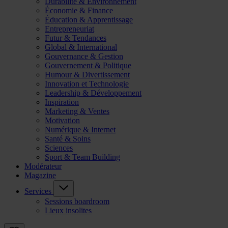
Durabilité & Environnement
Économie & Finance
Éducation & Apprentissage
Entrepreneuriat
Futur & Tendances
Global & International
Gouvernance & Gestion
Gouvernement & Politique
Humour & Divertissement
Innovation et Technologie
Leadership & Développement
Inspiration
Marketing & Ventes
Motivation
Numérique & Internet
Santé & Soins
Sciences
Sport & Team Building
Modérateur
Magazine
Services
Sessions boardroom
Lieux insolites