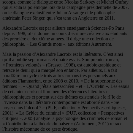
scoops, comme le dialogue entre Nicolas Sarkozy et Michel Onfray
qui suscita la polémique lors de la campagne présidentielle de 2007,
ou le dialogue exclusif entre Julian Assange et le philosophe
américain Peter Singer, qui s’est tenu en Angleterre en 2011.
Alexandre Lacroix est par ailleurs enseignant à Sciences-Po Paris
depuis 1998, oI¹ il donne un cours d’écriture créative aux étudiants
des première et deuxième années. Il dirige une collection de
philosophie, « Les Grands mots », aux éditions Autrement.
Mais la passion d’Alexandre Lacroix est la littérature. C’est ainsi
qu’il a publié sept romans et quatre essais. Son premier roman,
« Premières volontés » (Grasset, 1998), est autobiographique et
retrace le deuil qui a marqué son enfance. Par ailleurs, il a fait
paraI®tre un cycle de trois autres romans très personnels aux
éditions Flammarion, entre 2008 et 2010, « De la supériorité des
femmes », « Quand j’étais nietzschéen » et « L’Orfelin ». Les essais
de cet auteur croisent librement les références littéraires et
philosophiques et portent sur des thèmes existentiels : le rI´le de
l’ivresse dans la littérature contemporaine est abordé dans « Se
noyer dans l’alcool ? » (PUF, collection « Perspectives critiques »,
2001), « La GrI¢ce du criminel » (PUF, collection « Perspectives
critiques », 2005) analyse la psychologie des criminels de roman et
« Contribution à la théorie du baiser » (Autrement, 2011) retrace
l’histoire méconnue de ce geste érotique.