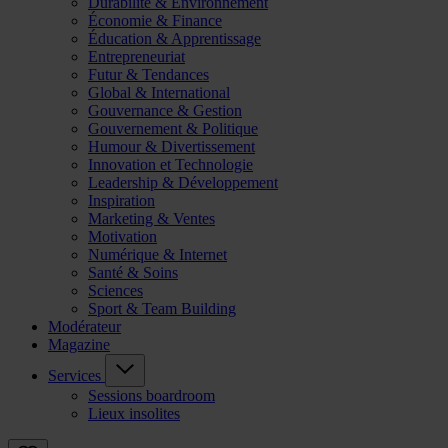
Durabilité & Environnement
Économie & Finance
Éducation & Apprentissage
Entrepreneuriat
Futur & Tendances
Global & International
Gouvernance & Gestion
Gouvernement & Politique
Humour & Divertissement
Innovation et Technologie
Leadership & Développement
Inspiration
Marketing & Ventes
Motivation
Numérique & Internet
Santé & Soins
Sciences
Sport & Team Building
Modérateur
Magazine
Services
Sessions boardroom
Lieux insolites