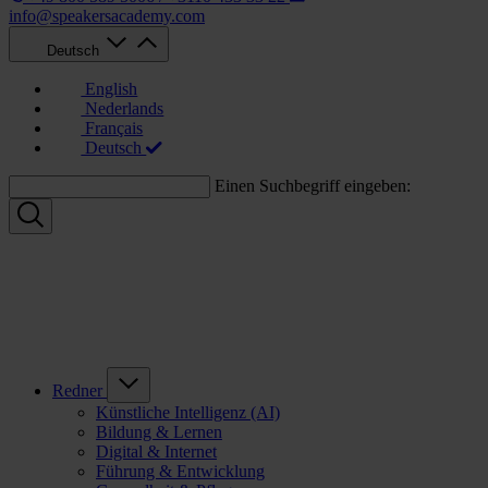
info@speakersacademy.com
Deutsch
English
Nederlands
Français
Deutsch
Einen Suchbegriff eingeben:
Redner
Künstliche Intelligenz (AI)
Bildung & Lernen
Digital & Internet
Führung & Entwicklung