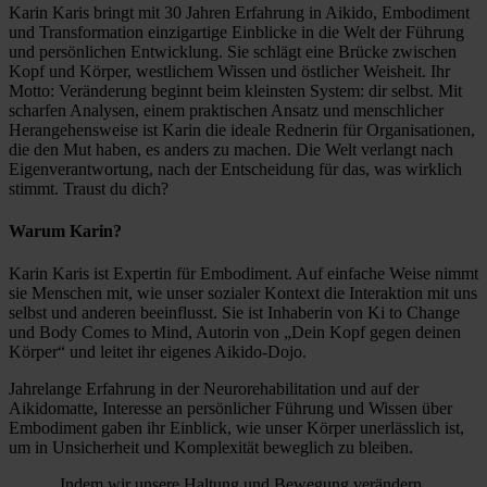
Karin Karis bringt mit 30 Jahren Erfahrung in Aikido, Embodiment
und Transformation einzigartige Einblicke in die Welt der Führung
und persönlichen Entwicklung. Sie schlägt eine Brücke zwischen
Kopf und Körper, westlichem Wissen und östlicher Weisheit. Ihr
Motto: Veränderung beginnt beim kleinsten System: dir selbst. Mit
scharfen Analysen, einem praktischen Ansatz und menschlicher
Herangehensweise ist Karin die ideale Rednerin für Organisationen,
die den Mut haben, es anders zu machen. Die Welt verlangt nach
Eigenverantwortung, nach der Entscheidung für das, was wirklich
stimmt. Traust du dich?
Warum Karin?
Karin Karis ist Expertin für Embodiment. Auf einfache Weise nimmt
sie Menschen mit, wie unser sozialer Kontext die Interaktion mit uns
selbst und anderen beeinflusst. Sie ist Inhaberin von Ki to Change
und Body Comes to Mind, Autorin von „Dein Kopf gegen deinen
Körper“ und leitet ihr eigenes Aikido-Dojo.
Jahrelange Erfahrung in der Neurorehabilitation und auf der
Aikidomatte, Interesse an persönlicher Führung und Wissen über
Embodiment gaben ihr Einblick, wie unser Körper unerlässlich ist,
um in Unsicherheit und Komplexität beweglich zu bleiben.
„Indem wir unsere Haltung und Bewegung verändern,