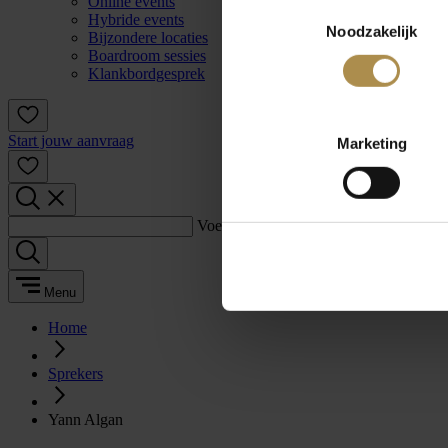
Online events
Toestemmingsselectie
Hybride events
Noodzakelijk
Bijzondere locaties
Boardroom sessies
Klankbordgesprek
Start jouw aanvraag
Marketing
Voer een zoekterm in:
Menu
Home
Sprekers
Yann Algan