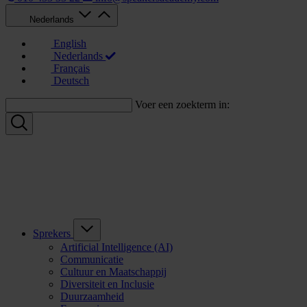
Nederlands
English
Nederlands
Français
Deutsch
Voer een zoekterm in:
Sprekers
Artificial Intelligence (AI)
Communicatie
Cultuur en Maatschappij
Diversiteit en Inclusie
Duurzaamheid