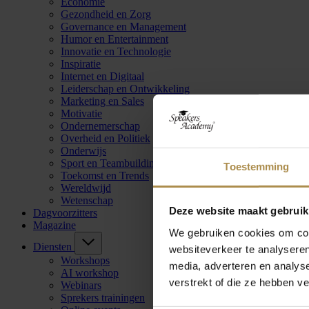
Economie
Gezondheid en Zorg
Governance en Management
Humor en Entertainment
Innovatie en Technologie
Inspiratie
Internet en Digitaal
Leiderschap en Ontwikkeling
Marketing en Sales
Motivatie
Ondernemerschap
Overheid en Politiek
Onderwijs
Sport en Teambuilding
Toestemming
Toekomst en Trends
Wereldwijd
Wetenschap
Deze website maakt gebruik
Dagvoorzitters
Magazine
We gebruiken cookies om cont
Diensten
websiteverkeer te analyseren
Workshops
media, adverteren en analys
AI workshop
verstrekt of die ze hebben v
Webinars
Sprekers trainingen