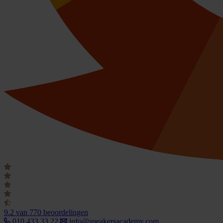
9.2
van 770 beoordelingen
010 433 33 22
info@speakersacademy.com