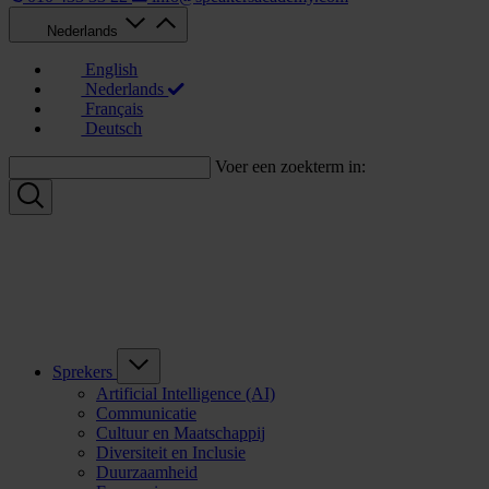
Nederlands
English
Nederlands
Français
Deutsch
Voer een zoekterm in:
Sprekers
Artificial Intelligence (AI)
Communicatie
Cultuur en Maatschappij
Diversiteit en Inclusie
Duurzaamheid