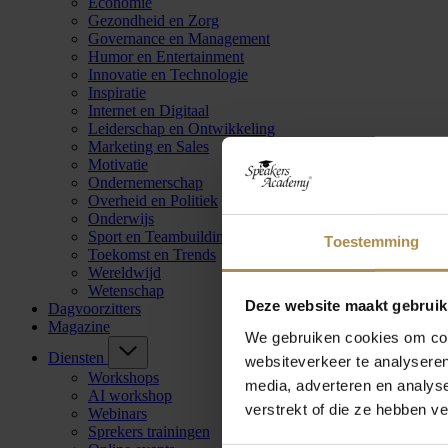
Economie
Gezondheid en Zorg
Governance en Management
Humor en Entertainment
Innovatie en Technologie
Inspiratie
Internet en Digitaal
Leiderschap en Ontwikkeling
Marketing en Sales
Motivatie
Ondernemerschap
Overheid en Politiek
Onderwijs
Sport en Teambuilding
Toestemming
Toekomst en Trends
Wereldwijd
Wetenschap
Deze website maakt gebruik
Dagvoorzitters
Magazine
We gebruiken cookies om cont
Diensten
websiteverkeer te analyseren
Workshops
media, adverteren en analys
AI workshop
verstrekt of die ze hebben v
Webinars
Sprekers trainingen