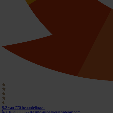
9.2
van 770 beoordelingen
010 433 33 22
info@speakersacademy.com