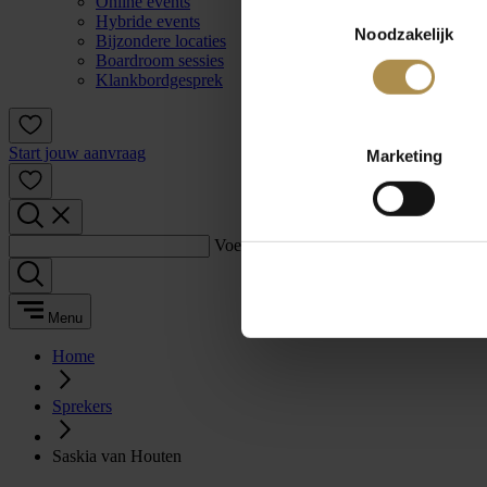
Online events
Toestemmingsselectie
Hybride events
Noodzakelijk
Bijzondere locaties
Boardroom sessies
Klankbordgesprek
Start jouw aanvraag
Marketing
Voer een zoekterm in:
Menu
Home
Sprekers
Saskia van Houten