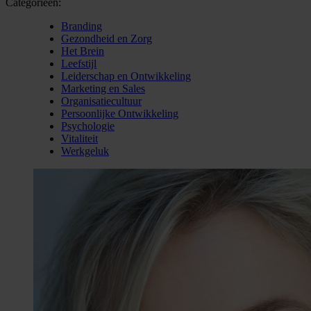
Categorieën:
Branding
Gezondheid en Zorg
Het Brein
Leefstijl
Leiderschap en Ontwikkeling
Marketing en Sales
Organisatiecultuur
Persoonlijke Ontwikkeling
Psychologie
Vitaliteit
Werkgeluk