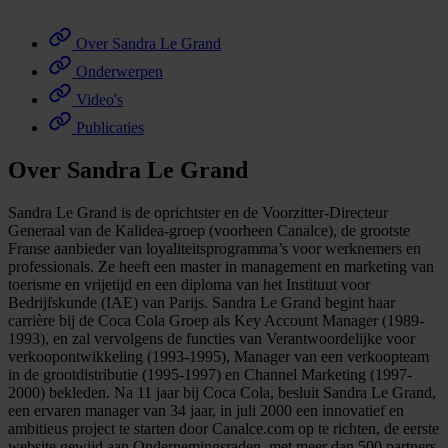
Over Sandra Le Grand
Onderwerpen
Video's
Publicaties
Over Sandra Le Grand
Sandra Le Grand is de oprichtster en de Voorzitter-Directeur
Generaal van de Kalidea-groep (voorheen Canalce), de grootste
Franse aanbieder van loyaliteitsprogramma’s voor werknemers en
professionals. Ze heeft een master in management en marketing van
toerisme en vrijetijd en een diploma van het Instituut voor
Bedrijfskunde (IAE) van Parijs. Sandra Le Grand begint haar
carrière bij de Coca Cola Groep als Key Account Manager (1989-
1993), en zal vervolgens de functies van Verantwoordelijke voor
verkoopontwikkeling (1993-1995), Manager van een verkoopteam
in de grootdistributie (1995-1997) en Channel Marketing (1997-
2000) bekleden. Na 11 jaar bij Coca Cola, besluit Sandra Le Grand,
een ervaren manager van 34 jaar, in juli 2000 een innovatief en
ambitieus project te starten door Canalce.com op te richten, de eerste
website gewijd aan Ondernemingsraden, met meer dan 500 partners.