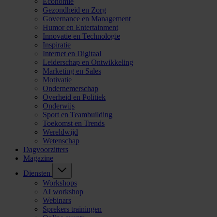
Economie
Gezondheid en Zorg
Governance en Management
Humor en Entertainment
Innovatie en Technologie
Inspiratie
Internet en Digitaal
Leiderschap en Ontwikkeling
Marketing en Sales
Motivatie
Ondernemerschap
Overheid en Politiek
Onderwijs
Sport en Teambuilding
Toekomst en Trends
Wereldwijd
Wetenschap
Dagvoorzitters
Magazine
Diensten
Workshops
AI workshop
Webinars
Sprekers trainingen