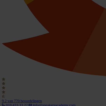
9.2
van 770 beoordelingen
010 433 33 22
info@speakersacademy.com