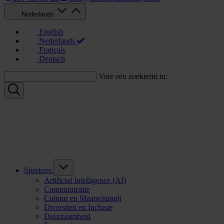
Nederlands
English
Nederlands
Français
Deutsch
Voer een zoekterm in:
Sprekers
Artificial Intelligence (AI)
Communicatie
Cultuur en Maatschappij
Diversiteit en Inclusie
Duurzaamheid