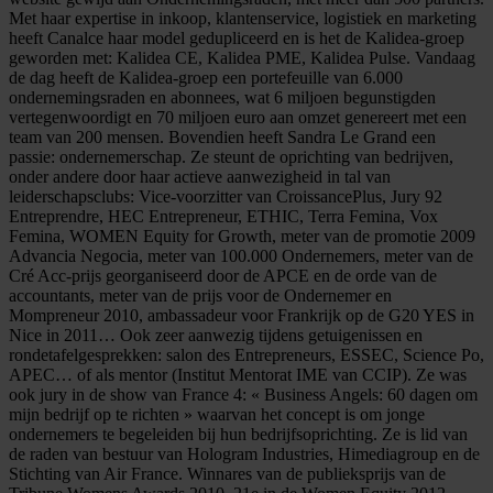
Met haar expertise in inkoop, klantenservice, logistiek en marketing
heeft Canalce haar model gedupliceerd en is het de Kalidea-groep
geworden met: Kalidea CE, Kalidea PME, Kalidea Pulse. Vandaag
de dag heeft de Kalidea-groep een portefeuille van 6.000
ondernemingsraden en abonnees, wat 6 miljoen begunstigden
vertegenwoordigt en 70 miljoen euro aan omzet genereert met een
team van 200 mensen. Bovendien heeft Sandra Le Grand een
passie: ondernemerschap. Ze steunt de oprichting van bedrijven,
onder andere door haar actieve aanwezigheid in tal van
leiderschapsclubs: Vice-voorzitter van CroissancePlus, Jury 92
Entreprendre, HEC Entrepreneur, ETHIC, Terra Femina, Vox
Femina, WOMEN Equity for Growth, meter van de promotie 2009
Advancia Negocia, meter van 100.000 Ondernemers, meter van de
Cré Acc-prijs georganiseerd door de APCE en de orde van de
accountants, meter van de prijs voor de Ondernemer en
Mompreneur 2010, ambassadeur voor Frankrijk op de G20 YES in
Nice in 2011… Ook zeer aanwezig tijdens getuigenissen en
rondetafelgesprekken: salon des Entrepreneurs, ESSEC, Science Po,
APEC… of als mentor (Institut Mentorat IME van CCIP). Ze was
ook jury in de show van France 4: « Business Angels: 60 dagen om
mijn bedrijf op te richten » waarvan het concept is om jonge
ondernemers te begeleiden bij hun bedrijfsoprichting. Ze is lid van
de raden van bestuur van Hologram Industries, Himediagroup en de
Stichting van Air France. Winnares van de publieksprijs van de