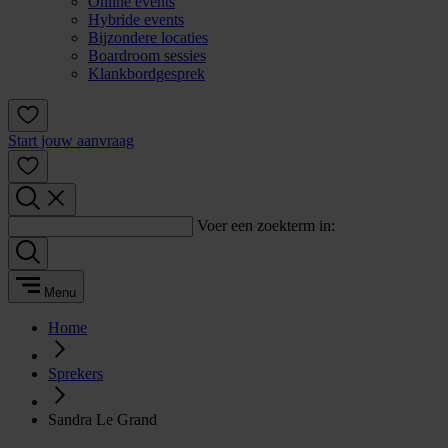
Online events
Hybride events
Bijzondere locaties
Boardroom sessies
Klankbordgesprek
Start jouw aanvraag
Voer een zoekterm in:
Menu
Home
Sprekers
Sandra Le Grand