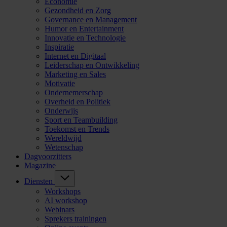
Economie
Gezondheid en Zorg
Governance en Management
Humor en Entertainment
Innovatie en Technologie
Inspiratie
Internet en Digitaal
Leiderschap en Ontwikkeling
Marketing en Sales
Motivatie
Ondernemerschap
Overheid en Politiek
Onderwijs
Sport en Teambuilding
Toekomst en Trends
Wereldwijd
Wetenschap
Dagvoorzitters
Magazine
Diensten
Workshops
AI workshop
Webinars
Sprekers trainingen