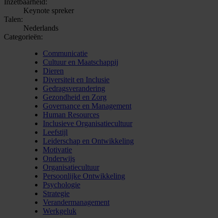
Inzetbaarheid:
Keynote spreker
Talen:
Nederlands
Categorieën:
Communicatie
Cultuur en Maatschappij
Dieren
Diversiteit en Inclusie
Gedragsverandering
Gezondheid en Zorg
Governance en Management
Human Resources
Inclusieve Organisatiecultuur
Leefstijl
Leiderschap en Ontwikkeling
Motivatie
Onderwijs
Organisatiecultuur
Persoonlijke Ontwikkeling
Psychologie
Strategie
Verandermanagement
Werkgeluk