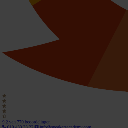
9.2
van 770 beoordelingen
010 433 33 22
info@speakersacademy.com