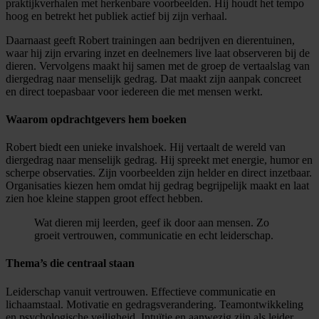
praktijkverhalen met herkenbare voorbeelden. Hij houdt het tempo
hoog en betrekt het publiek actief bij zijn verhaal.
Daarnaast geeft Robert trainingen aan bedrijven en dierentuinen,
waar hij zijn ervaring inzet en deelnemers live laat observeren bij de
dieren. Vervolgens maakt hij samen met de groep de vertaalslag van
diergedrag naar menselijk gedrag. Dat maakt zijn aanpak concreet
en direct toepasbaar voor iedereen die met mensen werkt.
Waarom opdrachtgevers hem boeken
Robert biedt een unieke invalshoek. Hij vertaalt de wereld van
diergedrag naar menselijk gedrag. Hij spreekt met energie, humor en
scherpe observaties. Zijn voorbeelden zijn helder en direct inzetbaar.
Organisaties kiezen hem omdat hij gedrag begrijpelijk maakt en laat
zien hoe kleine stappen groot effect hebben.
Wat dieren mij leerden, geef ik door aan mensen. Zo
groeit vertrouwen, communicatie en echt leiderschap.
Thema’s die centraal staan
Leiderschap vanuit vertrouwen. Effectieve communicatie en
lichaamstaal. Motivatie en gedragsverandering. Teamontwikkeling
en psychologische veiligheid. Intuïtie en aanwezig zijn als leider.