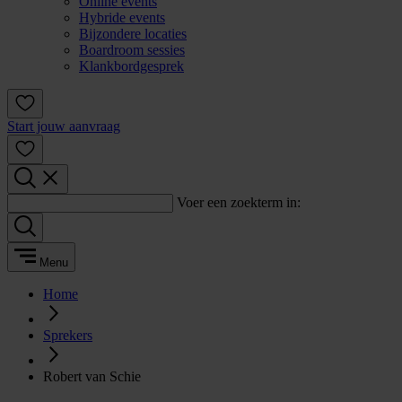
Online events
Hybride events
Bijzondere locaties
Boardroom sessies
Klankbordgesprek
Start jouw aanvraag
Voer een zoekterm in:
Menu
Home
Sprekers
Robert van Schie