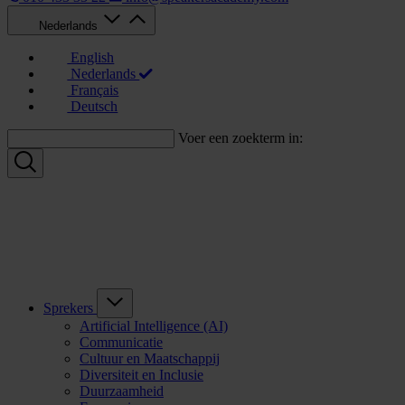
Nederlands
English
Nederlands
Français
Deutsch
Voer een zoekterm in:
Sprekers
Artificial Intelligence (AI)
Communicatie
Cultuur en Maatschappij
Diversiteit en Inclusie
Duurzaamheid