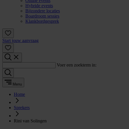
Online events
Hybride events
Bijzondere locaties
Boardroom sessies
Klankbordgesprek
Start jouw aanvraag
Voer een zoekterm in:
Menu
Home
Sprekers
Rini van Solingen