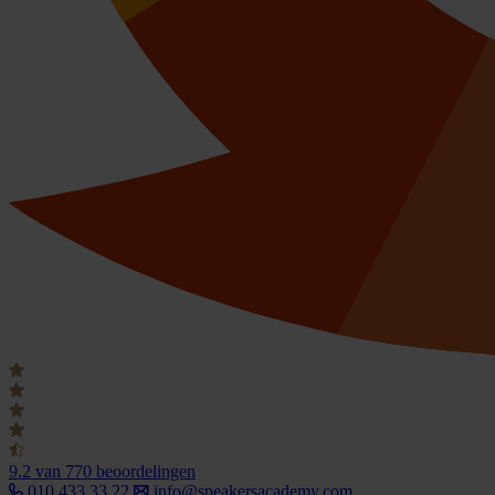
9.2
van 770 beoordelingen
010 433 33 22
info@speakersacademy.com