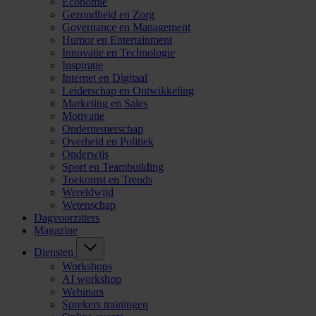
Economie
Gezondheid en Zorg
Governance en Management
Humor en Entertainment
Innovatie en Technologie
Inspiratie
Internet en Digitaal
Leiderschap en Ontwikkeling
Marketing en Sales
Motivatie
Ondernemerschap
Overheid en Politiek
Onderwijs
Sport en Teambuilding
Toekomst en Trends
Wereldwijd
Wetenschap
Dagvoorzitters
Magazine
Diensten
Workshops
AI workshop
Webinars
Sprekers trainingen