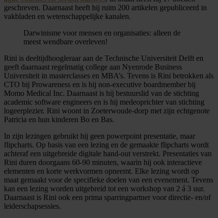
geschreven. Daarnaast heeft hij ruim 200 artikelen gepubliceerd in
vakbladen en wetenschappelijke kanalen.
Darwinisme voor mensen en organisaties: alleen de
meest wendbare overleven!
Rini is deeltijdhoogleraar aan de Technische Universiteit Delft en
geeft daarnaast regelmatig college aan Nyenrode Business
Universiteit in masterclasses en MBA’s. Tevens is Rini betrokken als
CTO bij Prowareness en is hij non-executive boardmember bij
Momo Medical Inc. Daarnaast is hij bestuurslid van de stichting
academic software engineers en is hij medeoprichter van stichting
logeerplezier. Rini woont in Zoeterwoude-dorp met zijn echtgenote
Patricia en hun kinderen Bo en Bas.
In zijn lezingen gebruikt hij geen powerpoint presentatie, maar
flipcharts. Op basis van een lezing en de gemaakte flipcharts wordt
achteraf een uitgebreide digitale hand-out verstrekt. Presentaties van
Rini duren doorgaans 60-90 minuten, waarin hij ook interactieve
elementen en korte werkvormen opneemt. Elke lezing wordt op
maat gemaakt voor de specifieke doelen van een evenement. Tevens
kan een lezing worden uitgebreid tot een workshop van 2 á 3 uur.
Daarnaast is Rini ook een prima sparringpartner voor directie- en/of
leiderschapsessies.