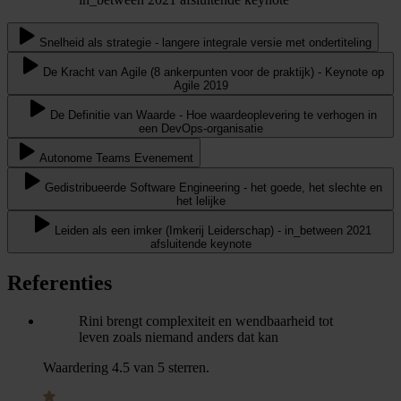
Snelheid als strategie - langere integrale versie met ondertiteling
De Kracht van Agile (8 ankerpunten voor de praktijk) - Keynote op
Agile 2019
De Definitie van Waarde - Hoe waardeoplevering te verhogen in
een DevOps-organisatie
Autonome Teams Evenement
Gedistribueerde Software Engineering - het goede, het slechte en
het lelijke
Leiden als een imker (Imkerij Leiderschap) - in_between 2021
afsluitende keynote
Referenties
Rini brengt complexiteit en wendbaarheid tot
leven zoals niemand anders dat kan
Waardering 4.5 van 5 sterren.