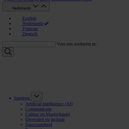
Nederlands
English
Nederlands
Français
Deutsch
Voer een zoekterm in:
Sprekers
Artificial Intelligence (AI)
Communicatie
Cultuur en Maatschappij
Diversiteit en Inclusie
Duurzaamheid