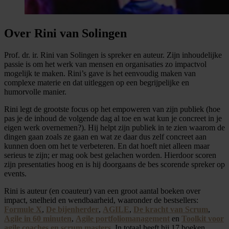
Over Rini van Solingen
Prof. dr. ir. Rini van Solingen is spreker en auteur. Zijn inhoudelijke
passie is om het werk van mensen en organisaties zo impactvol
mogelijk te maken. Rini’s gave is het eenvoudig maken van
complexe materie en dat uitleggen op een begrijpelijke en
humorvolle manier.
Rini legt de grootste focus op het empoweren van zijn publiek (hoe
pas je de inhoud de volgende dag al toe en wat kun je concreet in je
eigen werk overnemen?). Hij helpt zijn publiek in te zien waarom de
dingen gaan zoals ze gaan en wat ze daar dus zelf concreet aan
kunnen doen om het te verbeteren. En dat hoeft niet alleen maar
serieus te zijn; er mag ook best gelachen worden. Hierdoor scoren
zijn presentaties hoog en is hij doorgaans de bes scorende spreker op
events.
Rini is auteur (en coauteur) van een groot aantal boeken over
impact, snelheid en wendbaarheid, waaronder de bestsellers:
Formule X
,
De bijenherder
,
AGILE
,
De kracht van Scrum
,
Agile in 60 minuten
,
Agile portfoliomanagement
en
Toolkit voor
agile coaches en scrum masters
. In totaal heeft hij 17 boeken