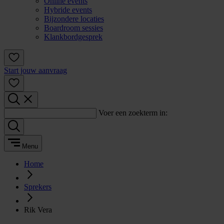
Online events
Hybride events
Bijzondere locaties
Boardroom sessies
Klankbordgesprek
Start jouw aanvraag
Voer een zoekterm in:
Menu
Home
Sprekers
Rik Vera