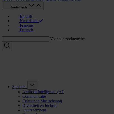
Nederlands
English
Nederlands
Français
Deutsch
Voer een zoekterm in:
Sprekers
Artificial Intelligence (AI)
Communicatie
Cultuur en Maatschappij
Diversiteit en Inclusie
Duurzaamheid