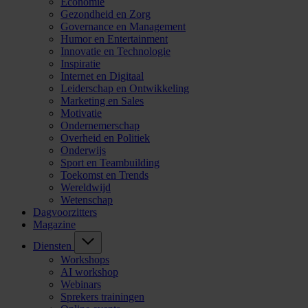
Economie
Gezondheid en Zorg
Governance en Management
Humor en Entertainment
Innovatie en Technologie
Inspiratie
Internet en Digitaal
Leiderschap en Ontwikkeling
Marketing en Sales
Motivatie
Ondernemerschap
Overheid en Politiek
Onderwijs
Sport en Teambuilding
Toekomst en Trends
Wereldwijd
Wetenschap
Dagvoorzitters
Magazine
Diensten
Workshops
AI workshop
Webinars
Sprekers trainingen