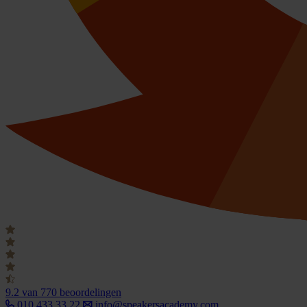
9.2
van 770 beoordelingen
010 433 33 22
info@speakersacademy.com