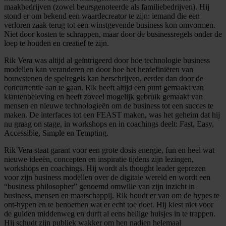
maakbedrijven (zowel beursgenoteerde als familiebedrijven). Hij
stond er om bekend een waardecreator te zijn: iemand die een
verloren zaak terug tot een winstgevende business kon omvormen.
Niet door kosten te schrappen, maar door de businessregels onder de
loep te houden en creatief te zijn.
Rik Vera was altijd al geïntrigeerd door hoe technologie business
modellen kan veranderen en door hoe het herdefiniëren van
bouwstenen de spelregels kan herschrijven, eerder dan door de
concurrentie aan te gaan. Rik heeft altijd een punt gemaakt van
klantenbeleving en heeft zoveel mogelijk gebruik gemaakt van
mensen en nieuwe technologieën om de business tot een succes te
maken. De interfaces tot een FEAST maken, was het geheim dat hij
nu graag on stage, in workshops en in coachings deelt: Fast, Easy,
Accessible, Simple en Tempting.
Rik Vera staat garant voor een grote dosis energie, fun en heel wat
nieuwe ideeën, concepten en inspiratie tijdens zijn lezingen,
workshops en coachings. Hij wordt als thought leader geprezen
voor zijn business modellen over de digitale wereld en wordt een
“business philosopher” genoemd omwille van zijn inzicht in
business, mensen en maatschappij. Rik houdt er van om de hypes te
ont-hypen en te benoemen wat er echt toe doet. Hij kiest niet voor
de gulden middenweg en durft al eens heilige huisjes in te trappen.
Hij schudt zijn publiek wakker om hen nadien helemaal