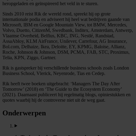
heropgeladen en geïnspireerd het veld in te sturen.
Sinds 2010 reist Rik de wereld rond, spreekt hij op grote
internationale podia en adviseert hij heel wat bedrijven gaande van
Microsoft, IBM en Google Mountain View, tot BMW, Mercedes,
Volvo, Duetto, CitizenM, Swedbank, Inditex, Amsterdam, Antwerp,
Vlaamse Overheid, Belfius, KBC, ING, Nestlé, Randstad,
AssaAbloy, KLM AirFrance, Unilever, Carrefour, AG Insurance,
Bol.com, Delhaize, Ikea, Deloitte, EY, KPMG, Baloise, Allianz,
Roche, Johnson & Johnson, DSM, PCMA, FAB, STC, Proximus,
Telia, KPN, Ziggo, Gartner.
Rik is gastspreker bij verschillende business schools zoals London
Business School, Vlerick, Neyenrode, Tias en Cedep.
Rik heeft twee boeken uitgebracht: ‘Managers The Day After
Tomorrow’ (2018) en ‘The Guide to the Ecosystem Economy’
(2021). Daarnaast publiceert hij regelmatig blogs, opiniestukken en
quotes waarbij hij de controverse niet uit de weg gaat.
Onderwerpen