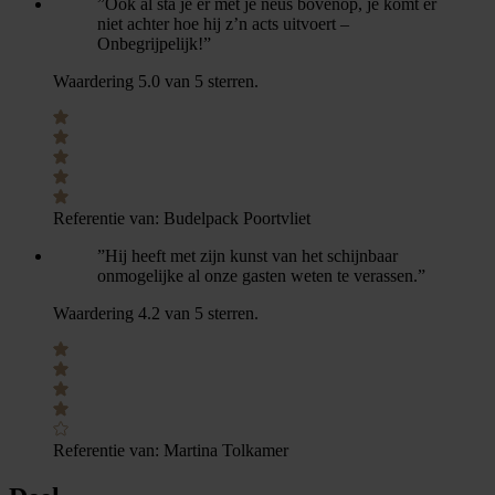
”Ook al sta je er met je neus bovenop, je komt er
niet achter hoe hij z’n acts uitvoert –
Onbegrijpelijk!”
Waardering 5.0 van 5 sterren.
Referentie van:
Budelpack Poortvliet
”Hij heeft met zijn kunst van het schijnbaar
onmogelijke al onze gasten weten te verassen.”
Waardering 4.2 van 5 sterren.
Referentie van:
Martina Tolkamer