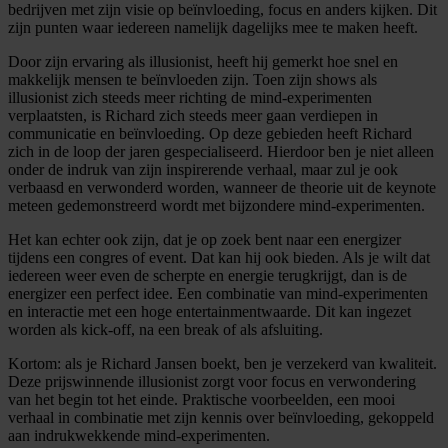
bedrijven met zijn visie op beïnvloeding, focus en anders kijken. Dit
zijn punten waar iedereen namelijk dagelijks mee te maken heeft.
Door zijn ervaring als illusionist, heeft hij gemerkt hoe snel en
makkelijk mensen te beïnvloeden zijn. Toen zijn shows als
illusionist zich steeds meer richting de mind-experimenten
verplaatsten, is Richard zich steeds meer gaan verdiepen in
communicatie en beïnvloeding. Op deze gebieden heeft Richard
zich in de loop der jaren gespecialiseerd. Hierdoor ben je niet alleen
onder de indruk van zijn inspirerende verhaal, maar zul je ook
verbaasd en verwonderd worden, wanneer de theorie uit de keynote
meteen gedemonstreerd wordt met bijzondere mind-experimenten.
Het kan echter ook zijn, dat je op zoek bent naar een energizer
tijdens een congres of event. Dat kan hij ook bieden. Als je wilt dat
iedereen weer even de scherpte en energie terugkrijgt, dan is de
energizer een perfect idee. Een combinatie van mind-experimenten
en interactie met een hoge entertainmentwaarde. Dit kan ingezet
worden als kick-off, na een break of als afsluiting.
Kortom: als je Richard Jansen boekt, ben je verzekerd van kwaliteit.
Deze prijswinnende illusionist zorgt voor focus en verwondering
van het begin tot het einde. Praktische voorbeelden, een mooi
verhaal in combinatie met zijn kennis over beïnvloeding, gekoppeld
aan indrukwekkende mind-experimenten.