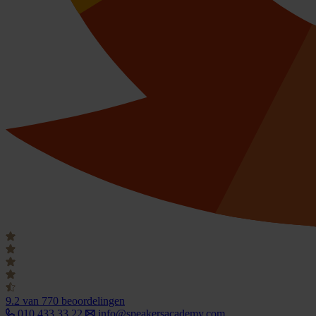
9.2
van 770 beoordelingen
010 433 33 22
info@speakersacademy.com