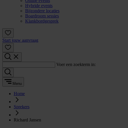
Online events
Hybride events
Bijzondere locaties
Boardroom sessies
Klankbordgesprek
Start jouw aanvraag
Voer een zoekterm in:
Menu
Home
Sprekers
Richard Jansen