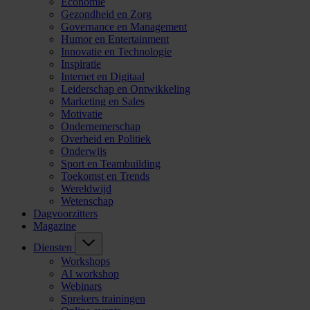
Economie
Gezondheid en Zorg
Governance en Management
Humor en Entertainment
Innovatie en Technologie
Inspiratie
Internet en Digitaal
Leiderschap en Ontwikkeling
Marketing en Sales
Motivatie
Ondernemerschap
Overheid en Politiek
Onderwijs
Sport en Teambuilding
Toekomst en Trends
Wereldwijd
Wetenschap
Dagvoorzitters
Magazine
Diensten
Workshops
AI workshop
Webinars
Sprekers trainingen