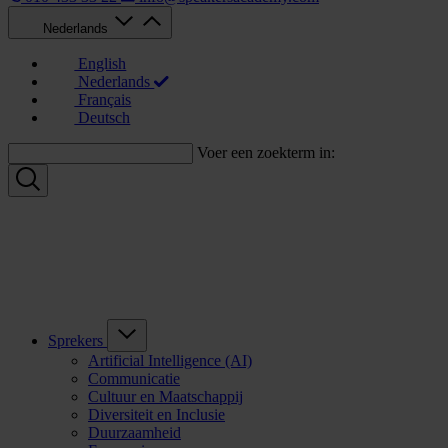
Nederlands
English
Nederlands
Français
Deutsch
Voer een zoekterm in:
Sprekers
Artificial Intelligence (AI)
Communicatie
Cultuur en Maatschappij
Diversiteit en Inclusie
Duurzaamheid