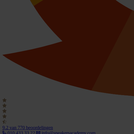
9.2
van 770 beoordelingen
010 433 33 22
info@speakersacademy.com