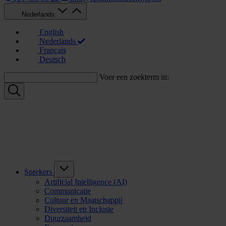
Nederlands
English
Nederlands
Français
Deutsch
Voer een zoekterm in:
Sprekers
Artificial Intelligence (AI)
Communicatie
Cultuur en Maatschappij
Diversiteit en Inclusie
Duurzaamheid