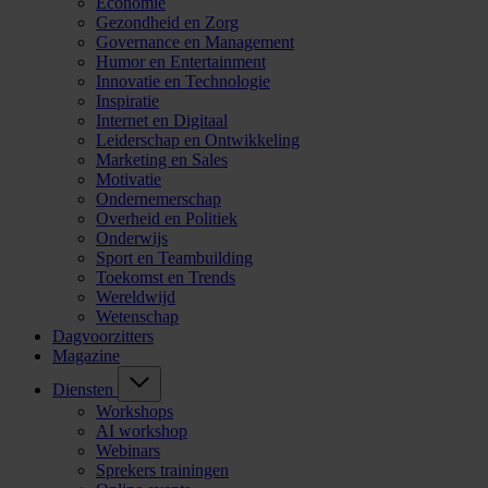
Economie
Gezondheid en Zorg
Governance en Management
Humor en Entertainment
Innovatie en Technologie
Inspiratie
Internet en Digitaal
Leiderschap en Ontwikkeling
Marketing en Sales
Motivatie
Ondernemerschap
Overheid en Politiek
Onderwijs
Sport en Teambuilding
Toekomst en Trends
Wereldwijd
Wetenschap
Dagvoorzitters
Magazine
Diensten
Workshops
AI workshop
Webinars
Sprekers trainingen