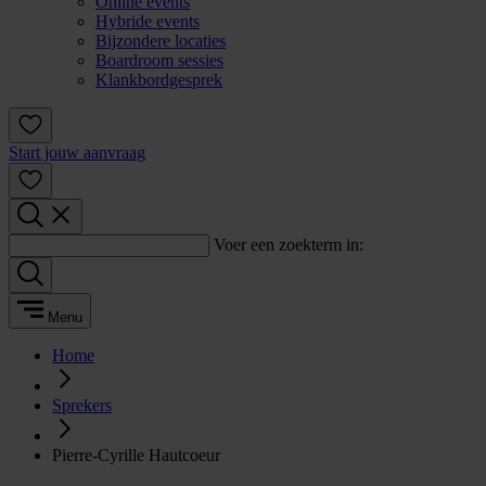
Online events
Hybride events
Bijzondere locaties
Boardroom sessies
Klankbordgesprek
Start jouw aanvraag
Voer een zoekterm in:
Menu
Home
Sprekers
Pierre-Cyrille Hautcoeur