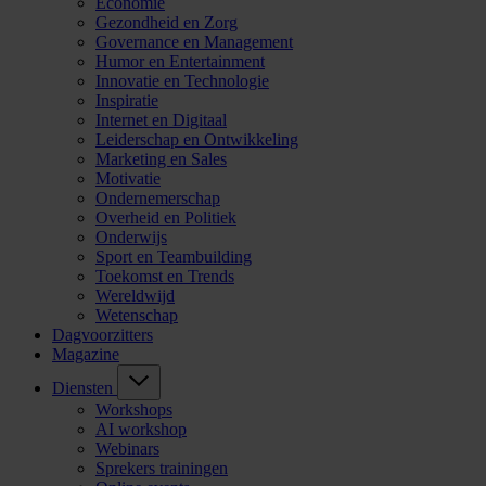
Economie
Gezondheid en Zorg
Governance en Management
Humor en Entertainment
Innovatie en Technologie
Inspiratie
Internet en Digitaal
Leiderschap en Ontwikkeling
Marketing en Sales
Motivatie
Ondernemerschap
Overheid en Politiek
Onderwijs
Sport en Teambuilding
Toekomst en Trends
Wereldwijd
Wetenschap
Dagvoorzitters
Magazine
Diensten
Workshops
AI workshop
Webinars
Sprekers trainingen