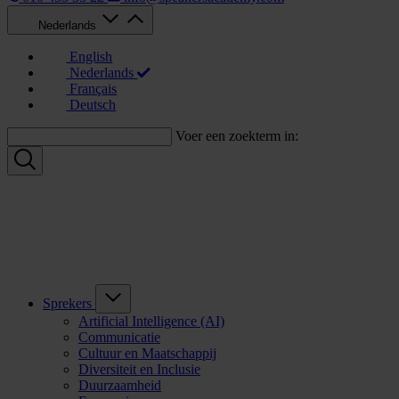
Nederlands
English
Nederlands
Français
Deutsch
Voer een zoekterm in:
Sprekers
Artificial Intelligence (AI)
Communicatie
Cultuur en Maatschappij
Diversiteit en Inclusie
Duurzaamheid