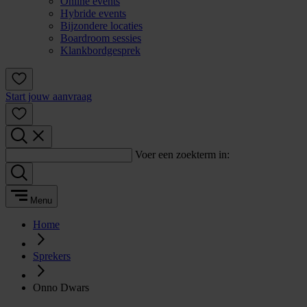
Online events
Hybride events
Bijzondere locaties
Boardroom sessies
Klankbordgesprek
Start jouw aanvraag
Voer een zoekterm in:
Menu
Home
Sprekers
Onno Dwars