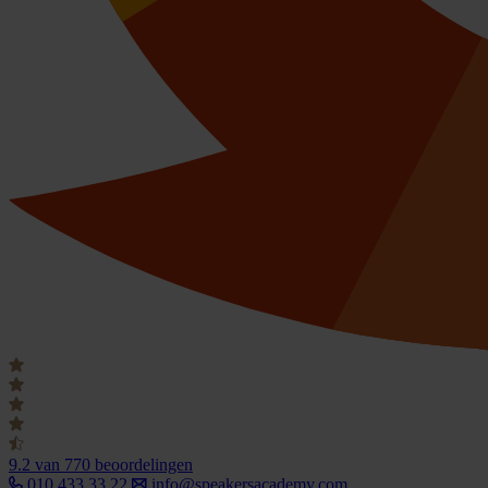
9.2
van 770 beoordelingen
010 433 33 22
info@speakersacademy.com