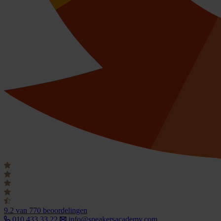
9.2
van 770 beoordelingen
010 433 33 22
info@speakersacademy.com