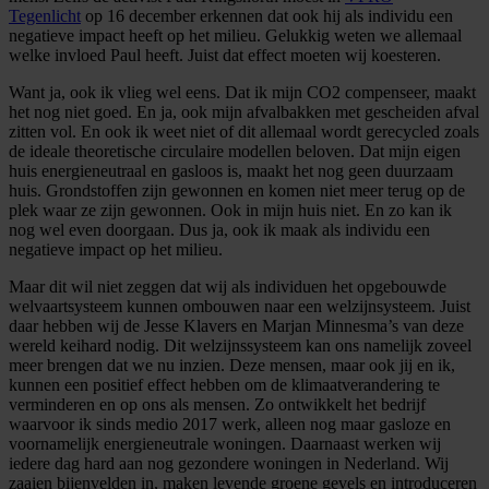
Tegenlicht
op 16 december erkennen dat ook hij als individu een
negatieve impact heeft op het milieu. Gelukkig weten we allemaal
welke invloed Paul heeft. Juist dat effect moeten wij koesteren.
Want ja, ook ik vlieg wel eens. Dat ik mijn CO2 compenseer, maakt
het nog niet goed. En ja, ook mijn afvalbakken met gescheiden afval
zitten vol. En ook ik weet niet of dit allemaal wordt gerecycled zoals
de ideale theoretische circulaire modellen beloven. Dat mijn eigen
huis energieneutraal en gasloos is, maakt het nog geen duurzaam
huis. Grondstoffen zijn gewonnen en komen niet meer terug op de
plek waar ze zijn gewonnen. Ook in mijn huis niet. En zo kan ik
nog wel even doorgaan. Dus ja, ook ik maak als individu een
negatieve impact op het milieu.
Maar dit wil niet zeggen dat wij als individuen het opgebouwde
welvaartsysteem kunnen ombouwen naar een welzijnsysteem. Juist
daar hebben wij de Jesse Klavers en Marjan Minnesma’s van deze
wereld keihard nodig. Dit welzijnssysteem kan ons namelijk zoveel
meer brengen dat we nu inzien. Deze mensen, maar ook jij en ik,
kunnen een positief effect hebben om de klimaatverandering te
verminderen en op ons als mensen. Zo ontwikkelt het bedrijf
waarvoor ik sinds medio 2017 werk, alleen nog maar gasloze en
voornamelijk energieneutrale woningen. Daarnaast werken wij
iedere dag hard aan nog gezondere woningen in Nederland. Wij
zaaien bijenvelden in, maken levende groene gevels en introduceren