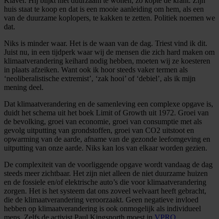
Klaver. Hij blijkt niet duurzaam te wonen, zo kopte de krant. Zijn
huis staat te koop en dat is een mooie aanleiding om hem, als een
van de duurzame koplopers, te kakken te zetten. Politiek noemen we
dat.
Niks is minder waar. Het is de waan van de dag. Triest vind ik dit.
Juist nu, in een tijdperk waar wij de mensen die zich hard maken om
klimaatverandering keihard nodig hebben, moeten wij ze koesteren
in plaats afzeiken. Want ook ik hoor steeds vaker termen als
‘neoliberalistische extremist’, ‘zak hooi’ of ‘debiel’, als ik mijn
mening deel.
Dat klimaatverandering en de samenleving een complexe opgave is,
duidt het schema uit het boek Limit of Growth uit 1972. Groei van
de bevolking, groei van economie, groei van consumptie met als
gevolg uitputting van grondstoffen, groei van CO2 uitstoot en
opwarming van de aarde, afname van de gezonde leefomgeving en
uitputting van onze aarde. Niks kan los van elkaar worden gezien.
De complexiteit van de voorliggende opgave wordt vandaag de dag
steeds meer zichtbaar. Het zijn niet alleen de niet duurzame huizen
en de fossiele en/of elektrische auto’s die voor klimaatverandering
zorgen. Het is het systeem dat ons zoveel welvaart heeft gebracht,
die de klimaatverandering veroorzaakt. Geen negatieve invloed
hebben op klimaatverandering is ook onmogelijk als individueel
mens. Zelfs de activist Paul Kingsnorth moest in
VPRO