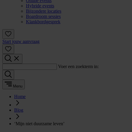
Online events
Hybride events
Bijzondere locaties
Boardroom sessies
Klankbordgesprek
Start jouw aanvraag
Voer een zoekterm in:
Menu
Home
Blog
‘Mijn niet duurzame leven’