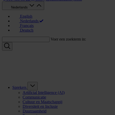
Nederlands
English
Nederlands
Français
Deutsch
Voer een zoekterm in:
Sprekers
Artificial Intelligence (AI)
Communicatie
Cultuur en Maatschappij
Diversiteit en Inclusie
Duurzaamheid