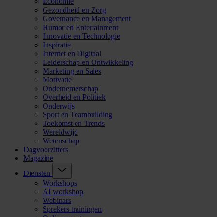
Economie
Gezondheid en Zorg
Governance en Management
Humor en Entertainment
Innovatie en Technologie
Inspiratie
Internet en Digitaal
Leiderschap en Ontwikkeling
Marketing en Sales
Motivatie
Ondernemerschap
Overheid en Politiek
Onderwijs
Sport en Teambuilding
Toekomst en Trends
Wereldwijd
Wetenschap
Dagvoorzitters
Magazine
Diensten
Workshops
AI workshop
Webinars
Sprekers trainingen