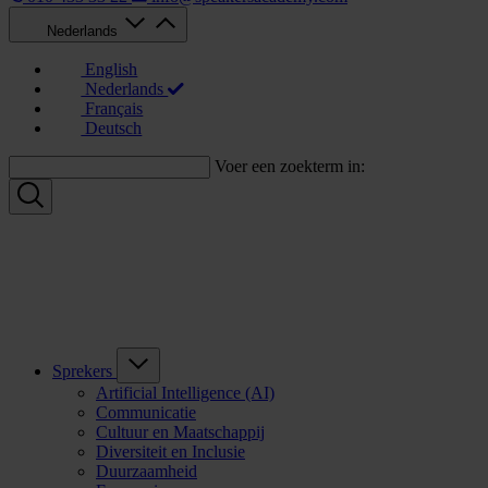
Nederlands
English
Nederlands
Français
Deutsch
Voer een zoekterm in:
Sprekers
Artificial Intelligence (AI)
Communicatie
Cultuur en Maatschappij
Diversiteit en Inclusie
Duurzaamheid