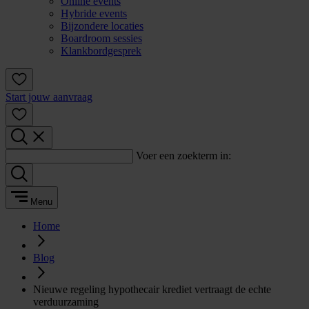
Online events
Hybride events
Bijzondere locaties
Boardroom sessies
Klankbordgesprek
Start jouw aanvraag
Voer een zoekterm in:
Menu
Home
Blog
Nieuwe regeling hypothecair krediet vertraagt de echte
verduurzaming