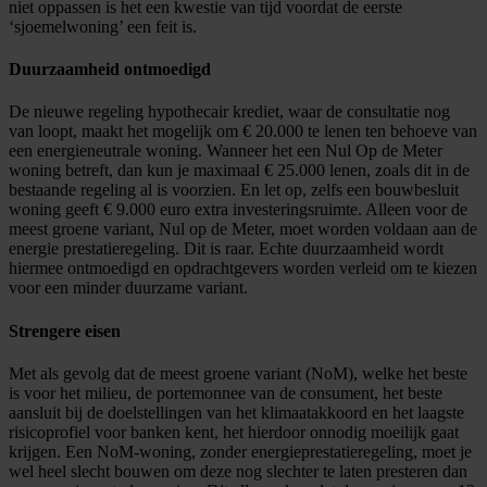
niet oppassen is het een kwestie van tijd voordat de eerste
‘sjoemelwoning’ een feit is.
Duurzaamheid ontmoedigd
De nieuwe regeling hypothecair krediet, waar de consultatie nog
van loopt, maakt het mogelijk om € 20.000 te lenen ten behoeve van
een energieneutrale woning. Wanneer het een Nul Op de Meter
woning betreft, dan kun je maximaal € 25.000 lenen, zoals dit in de
bestaande regeling al is voorzien. En let op, zelfs een bouwbesluit
woning geeft € 9.000 euro extra investeringsruimte. Alleen voor de
meest groene variant, Nul op de Meter, moet worden voldaan aan de
energie prestatieregeling. Dit is raar. Echte duurzaamheid wordt
hiermee ontmoedigd en opdrachtgevers worden verleid om te kiezen
voor een minder duurzame variant.
Strengere eisen
Met als gevolg dat de meest groene variant (NoM), welke het beste
is voor het milieu, de portemonnee van de consument, het beste
aansluit bij de doelstellingen van het klimaatakkoord en het laagste
risicoprofiel voor banken kent, het hierdoor onnodig moeilijk gaat
krijgen. Een NoM-woning, zonder energieprestatieregeling, moet je
wel heel slecht bouwen om deze nog slechter te laten presteren dan