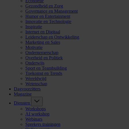
Economie
Gezondheid en Zorg
Governance en Management
Humor en Entertainment
Innovatie en Technologie
Inspiratie
Internet en Digitaal
Leiderschap en Ontwikkeling
Marketing en Sales
Motivatie
Ondernemerschap
Overheid en Politiek
Onderwijs
Sport en Teambuilding
Toekomst en Trends
Wereldwijd
Wetenschap
Dagvoorzitters
Magazine
Diensten
Workshops
AI workshop
Webinars
Sprekers trainingen