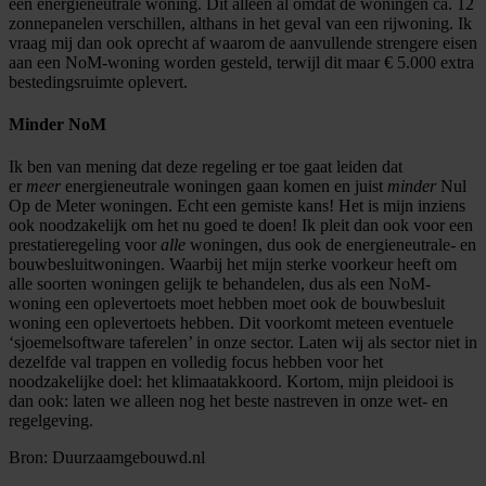
een energieneutrale woning. Dit alleen al omdat de woningen ca. 12
zonnepanelen verschillen, althans in het geval van een rijwoning. Ik
vraag mij dan ook oprecht af waarom de aanvullende strengere eisen
aan een NoM-woning worden gesteld, terwijl dit maar € 5.000 extra
bestedingsruimte oplevert.
Minder NoM
Ik ben van mening dat deze regeling er toe gaat leiden dat
er
meer
energieneutrale woningen gaan komen en juist
minder
Nul
Op de Meter woningen. Echt een gemiste kans! Het is mijn inziens
ook noodzakelijk om het nu goed te doen! Ik pleit dan ook voor een
prestatieregeling voor
alle
woningen, dus ook de energieneutrale- en
bouwbesluitwoningen. Waarbij het mijn sterke voorkeur heeft om
alle soorten woningen gelijk te behandelen, dus als een NoM-
woning een oplevertoets moet hebben moet ook de bouwbesluit
woning een oplevertoets hebben. Dit voorkomt meteen eventuele
‘sjoemelsoftware taferelen’ in onze sector. Laten wij als sector niet in
dezelfde val trappen en volledig focus hebben voor het
noodzakelijke doel: het klimaatakkoord. Kortom, mijn pleidooi is
dan ook: laten we alleen nog het beste nastreven in onze wet- en
regelgeving.
Bron: Duurzaamgebouwd.nl