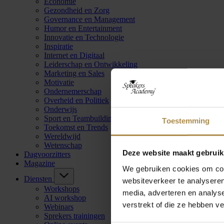
Economie
Gezondheid en Zorg
Governance en Management
Humor en Entertainment
Innovatie en Technologie
Inspiratie
Internet en Digitaal
Leiderschap en Ontwikkeling
Marketing en Sales
Motivatie
Ondernemerschap
Overheid en Politiek
Onderwijs
Sport en Teambuilding
Toestemming
Toekomst en Trends
Wereldwijd
Wetenschap
Deze website maakt gebruik
Dagvoorzitters
Magazine
We gebruiken cookies om cont
Diensten
websiteverkeer te analyseren
Workshops
media, adverteren en analys
AI workshop
verstrekt of die ze hebben v
Webinars
Sprekers trainingen