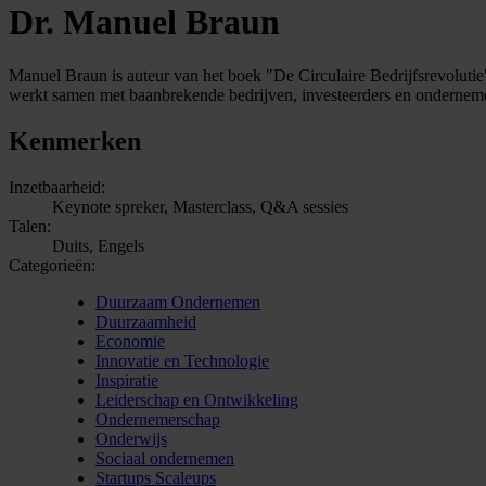
Dr. Manuel Braun
Manuel Braun is auteur van het boek "De Circulaire Bedrijfsrevolutie"
werkt samen met baanbrekende bedrijven, investeerders en onderneme
Kenmerken
Inzetbaarheid:
Keynote spreker, Masterclass, Q&A sessies
Talen:
Duits, Engels
Categorieën:
Duurzaam Ondernemen
Duurzaamheid
Economie
Innovatie en Technologie
Inspiratie
Leiderschap en Ontwikkeling
Ondernemerschap
Onderwijs
Sociaal ondernemen
Startups Scaleups