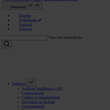
Nederlands
English
Nederlands
Français
Deutsch
Voer een zoekterm in:
Sprekers
Artificial Intelligence (AI)
Communicatie
Cultuur en Maatschappij
Diversiteit en Inclusie
Duurzaamheid