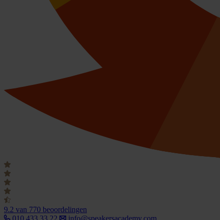
9.2
van 770 beoordelingen
010 433 33 22
info@speakersacademy.com