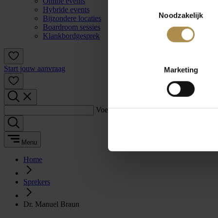
Online events
Toestemmingsselectie
Hybride events
Noodzakelijk
Bijzondere locaties
Boardroom sessies
Klankbordgesprek
Start jouw aanvraag
Marketing
Voer een zoekterm in:
Menu
Home
Sprekers
Dr. Manuel Braun