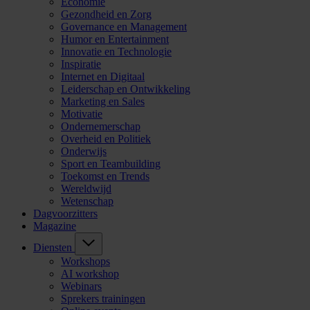
Economie
Gezondheid en Zorg
Governance en Management
Humor en Entertainment
Innovatie en Technologie
Inspiratie
Internet en Digitaal
Leiderschap en Ontwikkeling
Marketing en Sales
Motivatie
Ondernemerschap
Overheid en Politiek
Onderwijs
Sport en Teambuilding
Toekomst en Trends
Wereldwijd
Wetenschap
Dagvoorzitters
Magazine
Diensten
Workshops
AI workshop
Webinars
Sprekers trainingen