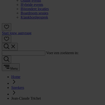
Online events
Hybride events
Bijzondere locaties
Boardroom sessies
Klankbordgesprek
Start jouw aanvraag
Voer een zoekterm in:
Menu
Home
Sprekers
Jean-Claude Trichet