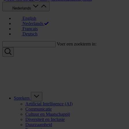
Nederlands
English
Nederlands
Français
Deutsch
Voer een zoekterm in:
Sprekers
Artificial Intelligence (AI)
Communicatie
Cultuur en Maatschappij
Diversiteit en Inclusie
Duurzaamheid