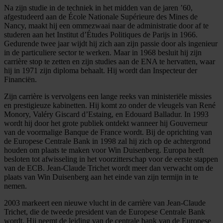
Na zijn studie in de techniek in het midden van de jaren ’60,
afgestudeerd aan de École Nationale Supérieure des Mines de
Nancy, maakt hij een ommezwaai naar de administratie door af te
studeren aan het Institut d’Études Politiques de Parijs in 1966.
Gedurende twee jaar wijdt hij zich aan zijn passie door als ingenieur
in de particuliere sector te werken. Maar in 1968 besluit hij zijn
carrière stop te zetten en zijn studies aan de ENA te hervatten, waar
hij in 1971 zijn diploma behaalt. Hij wordt dan Inspecteur der
Financiën.
Zijn carrière is vervolgens een lange reeks van ministeriële missies
en prestigieuze kabinetten. Hij komt zo onder de vleugels van René
Monory, Valéry Giscard d’Estaing, en Edouard Balladur. In 1993
wordt hij door het grote publiek ontdekt wanneer hij Gouverneur
van de voormalige Banque de France wordt. Bij de oprichting van
de Europese Centrale Bank in 1998 zal hij zich op de achtergrond
houden om plaats te maken voor Win Duisenberg. Europa heeft
besloten tot afwisseling in het voorzitterschap voor de eerste stappen
van de ECB. Jean-Claude Trichet wordt meer dan verwacht om de
plaats van Win Duisenberg aan het einde van zijn termijn in te
nemen.
2003 markeert een nieuwe vlucht in de carrière van Jean-Claude
Trichet, die de tweede president van de Europese Centrale Bank
wordt. Hij neemt de leiding van de centrale bank van de Europese