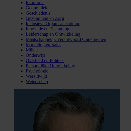
Economie
Geopolitiek
Geschiedenis
Gezondheid en Zorg
Inclusieve Organisatiecultuur
Innovatie en Technologie
Leiderschap en Ontwikkeling
Maatschappelijk Verantwoord Ondernemen
Marketing en Sales
Milieu
Onderwijs
Overheid en Politiek
Persoonlijke Ontwikkeling
Psychologie
Wereldwijd
Wetenschap