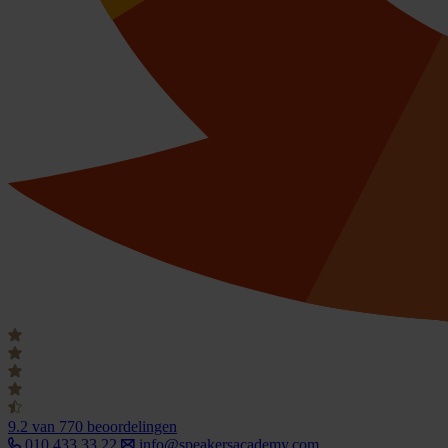
9.2
van 770 beoordelingen
010 433 33 22
info@speakersacademy.com