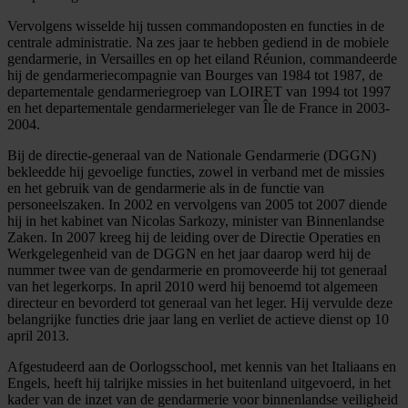
Vervolgens wisselde hij tussen commandoposten en functies in de
centrale administratie. Na zes jaar te hebben gediend in de mobiele
gendarmerie, in Versailles en op het eiland Réunion, commandeerde
hij de gendarmeriecompagnie van Bourges van 1984 tot 1987, de
departementale gendarmeriegroep van LOIRET van 1994 tot 1997
en het departementale gendarmerieleger van Île de France in 2003-
2004.
Bij de directie-generaal van de Nationale Gendarmerie (DGGN)
bekleedde hij gevoelige functies, zowel in verband met de missies
en het gebruik van de gendarmerie als in de functie van
personeelszaken. In 2002 en vervolgens van 2005 tot 2007 diende
hij in het kabinet van Nicolas Sarkozy, minister van Binnenlandse
Zaken. In 2007 kreeg hij de leiding over de Directie Operaties en
Werkgelegenheid van de DGGN en het jaar daarop werd hij de
nummer twee van de gendarmerie en promoveerde hij tot generaal
van het legerkorps. In april 2010 werd hij benoemd tot algemeen
directeur en bevorderd tot generaal van het leger. Hij vervulde deze
belangrijke functies drie jaar lang en verliet de actieve dienst op 10
april 2013.
Afgestudeerd aan de Oorlogsschool, met kennis van het Italiaans en
Engels, heeft hij talrijke missies in het buitenland uitgevoerd, in het
kader van de inzet van de gendarmerie voor binnenlandse veiligheid