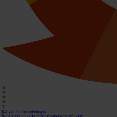
9.2
van 770 beoordelingen
010 433 33 22
info@speakersacademy.com