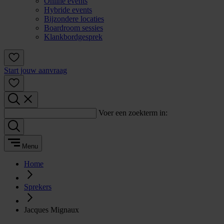
Online events
Hybride events
Bijzondere locaties
Boardroom sessies
Klankbordgesprek
Start jouw aanvraag
Voer een zoekterm in:
Menu
Home
Sprekers
Jacques Mignaux