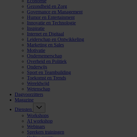
Economie
Gezondheid en Zorg
Governance en Management
Humor en Entertainment
Innovatie en Technologie
Inspiratie
Internet en Digitaal
Leiderschap en Ontwikkeling
Marketing en Sales
Motivatie
Ondernemerschap
Overheid en Politiek
Onderwijs
Sport en Teambuilding
Toekomst en Trends
Wereldwijd
Wetenschap
Dagvoorzitters
Magazine
Diensten
Workshops
AI workshop
Webinars
Sprekers trainingen