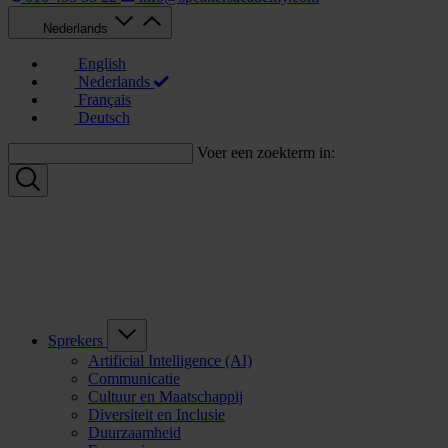
Nederlands
English
Nederlands
Français
Deutsch
Voer een zoekterm in:
Sprekers
Artificial Intelligence (AI)
Communicatie
Cultuur en Maatschappij
Diversiteit en Inclusie
Duurzaamheid