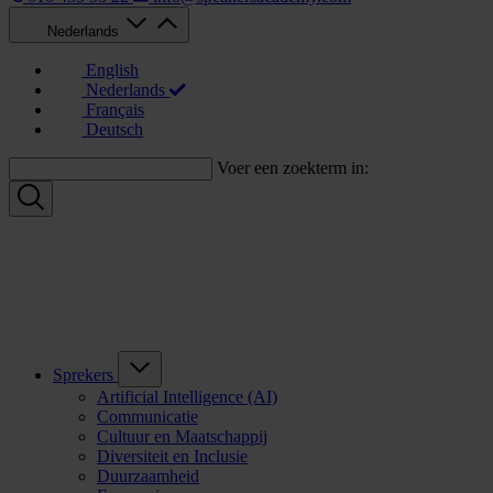
Nederlands
English
Nederlands
Français
Deutsch
Voer een zoekterm in:
Sprekers
Artificial Intelligence (AI)
Communicatie
Cultuur en Maatschappij
Diversiteit en Inclusie
Duurzaamheid