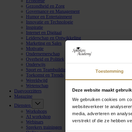
Economie
Gezondheid en Zorg
Governance en Management
Humor en Entertainment
Innovatie en Technologie
Inspiratie
Internet en Digitaal
Leiderschap en Ontwikkeling
Marketing en Sales
Motivatie
Ondernemerschap
Overheid en Politiek
Onderwijs
Sport en Teambuilding
Toestemming
Toekomst en Trends
Wereldwijd
Wetenschap
Deze website maakt gebruik
Dagvoorzitters
Magazine
We gebruiken cookies om cont
Diensten
websiteverkeer te analyseren
Workshops
media, adverteren en analys
AI workshop
verstrekt of die ze hebben v
Webinars
Sprekers trainingen