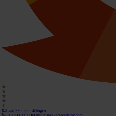
9.2
van 770 beoordelingen
010 433 33 22
info@speakersacademy.com