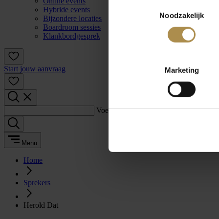
Online events
Toestemmingsselectie
Hybride events
Noodzakelijk
Bijzondere locaties
Boardroom sessies
Klankbordgesprek
Start jouw aanvraag
Marketing
Voer een zoekterm in:
Menu
Home
Sprekers
Herold Dat