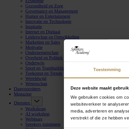
Economie
Gezondheid en Zorg
Governance en Management
Humor en Entertainment
Innovatie en Technologie
Inspiratie
Internet en Digitaal
Leiderschap en Ontwikkeling
Marketing en Sales
Motivatie
Ondernemerschap
Overheid en Politiek
Onderwijs
Sport en Teambuilding
Toestemming
Toekomst en Trends
Wereldwijd
Wetenschap
Deze website maakt gebruik
Dagvoorzitters
Magazine
We gebruiken cookies om cont
Diensten
websiteverkeer te analyseren
Workshops
media, adverteren en analys
AI workshop
verstrekt of die ze hebben v
Webinars
Sprekers trainingen