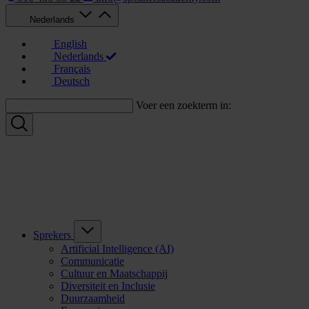
Nederlands
English
Nederlands
Français
Deutsch
Voer een zoekterm in:
Sprekers
Artificial Intelligence (AI)
Communicatie
Cultuur en Maatschappij
Diversiteit en Inclusie
Duurzaamheid