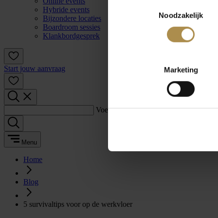
Online events
Toestemmingsselectie
Hybride events
Noodzakelijk
Bijzondere locaties
Boardroom sessies
Klankbordgesprek
Start jouw aanvraag
Marketing
Voer een zoekterm in:
Menu
Home
Blog
5 survivaltips voor op de werkvloer