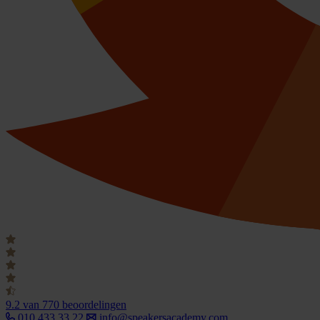
9.2
van 770 beoordelingen
010 433 33 22
info@speakersacademy.com