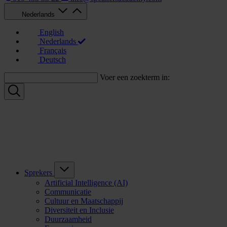
Nederlands
English
Nederlands
Français
Deutsch
Voer een zoekterm in:
Sprekers
Artificial Intelligence (AI)
Communicatie
Cultuur en Maatschappij
Diversiteit en Inclusie
Duurzaamheid