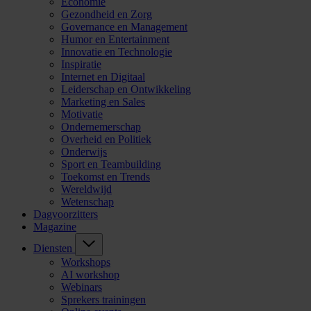
Economie
Gezondheid en Zorg
Governance en Management
Humor en Entertainment
Innovatie en Technologie
Inspiratie
Internet en Digitaal
Leiderschap en Ontwikkeling
Marketing en Sales
Motivatie
Ondernemerschap
Overheid en Politiek
Onderwijs
Sport en Teambuilding
Toekomst en Trends
Wereldwijd
Wetenschap
Dagvoorzitters
Magazine
Diensten
Workshops
AI workshop
Webinars
Sprekers trainingen