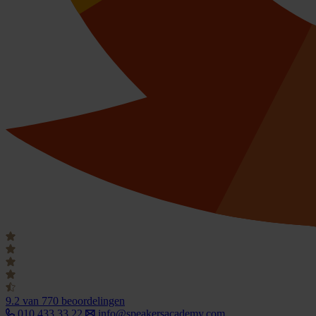
9.2
van 770 beoordelingen
010 433 33 22
info@speakersacademy.com