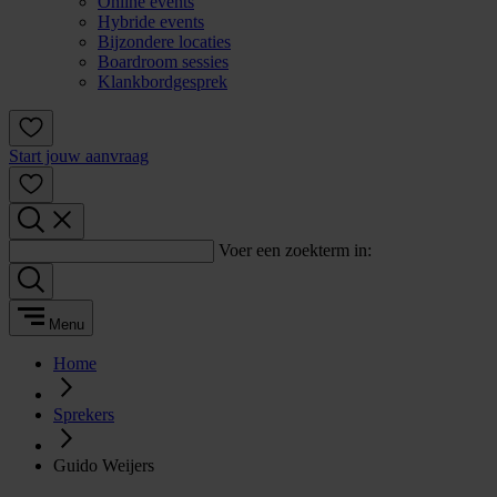
Online events
Hybride events
Bijzondere locaties
Boardroom sessies
Klankbordgesprek
Start jouw aanvraag
Voer een zoekterm in:
Menu
Home
Sprekers
Guido Weijers