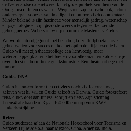
de Nederlandse cabaretwereld. Het grote publiek kent hem van de
Oudejaarsconferences waarin Weijers met zijn kritische blik, actuele
onderwerpen voorziet van intelligent en humoristisch commentaar.
Minder bekend is zijn fascinatie voor menselijk gedrag, wetenschap
en psychologie en zijn gezonde weerzin tegen zelfbenoemde
geluksgoeroes. Weijers ontwierp daarom de Masterclass Geluk.
We worden doodgegooid met belachelijke zelfhulpboeken over
geluk, wetten voor succes en hoe het optimale uit je leven te halen.
Guido wil met zijn theatercollege een lichtvoetig, maar
wetenschappelijk alternatief bieden voor alle onzin en kolder die je
overal leest en hoort in de geluksindustrie. Een theatercollege met
humor.
Guidos DNA
Guido is non-conformist en eet vlees noch vis. Iedereen mag
geloven wat hij wil en Guido gelooft in Darwin. Guido fotografeert,
reist, duikt, doet aan fitness, schrijft en fietst. Zijn stichting
Loens4Life haalde in 3 jaar 160.000 euro op voor KWF
kankerbestrijding.
Reizen
Guido studeerde af aan de Nationale Hogeschool voor Toerisme en
Verkeer. Hij reisde o.a. naar Mexico, Cuba, Amerika, India,