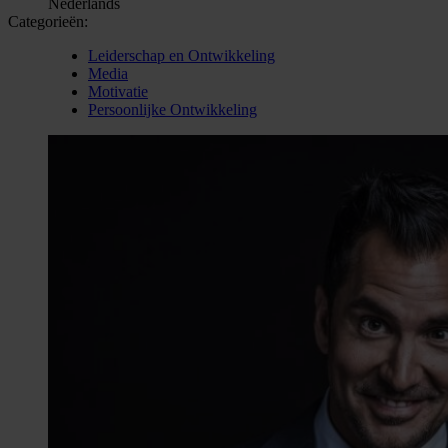
Nederlands
Categorieën:
Leiderschap en Ontwikkeling
Media
Motivatie
Persoonlijke Ontwikkeling