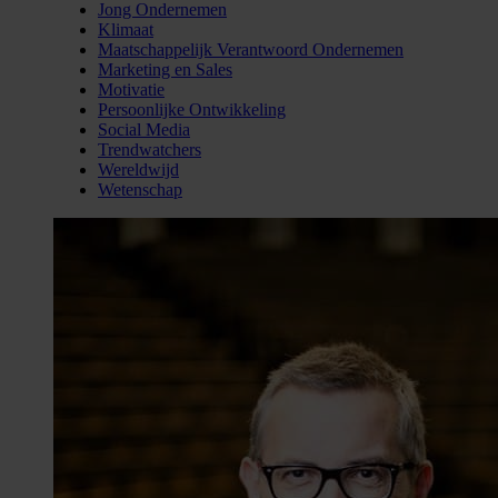
Jong Ondernemen
Klimaat
Maatschappelijk Verantwoord Ondernemen
Marketing en Sales
Motivatie
Persoonlijke Ontwikkeling
Social Media
Trendwatchers
Wereldwijd
Wetenschap