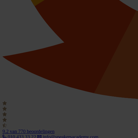
9.2
van 770 beoordelingen
010 433 33 22
info@speakersacademy.com