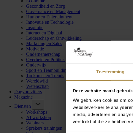
Economie
Gezondheid en Zorg
Governance en Management
Humor en Entertainment
Innovatie en Technologie
Inspiratie
Internet en Digitaal
Leiderschap en Ontwikkeling
Marketing en Sales
Motivatie
Ondernemerschap
Overheid en Politiek
Onderwijs
Sport en Teambuilding
Toestemming
Toekomst en Trends
Wereldwijd
Wetenschap
Deze website maakt gebruik
Dagvoorzitters
Magazine
We gebruiken cookies om cont
Diensten
websiteverkeer te analyseren
Workshops
media, adverteren en analys
AI workshop
verstrekt of die ze hebben v
Webinars
Sprekers trainingen