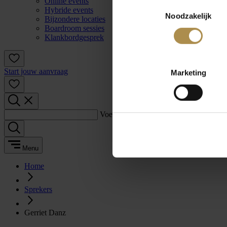
Online events
Toestemmingsselectie
Hybride events
Noodzakelijk
Bijzondere locaties
Boardroom sessies
Klankbordgesprek
Start jouw aanvraag
Marketing
Voer een zoekterm in:
Menu
Home
Sprekers
Gerriet Danz