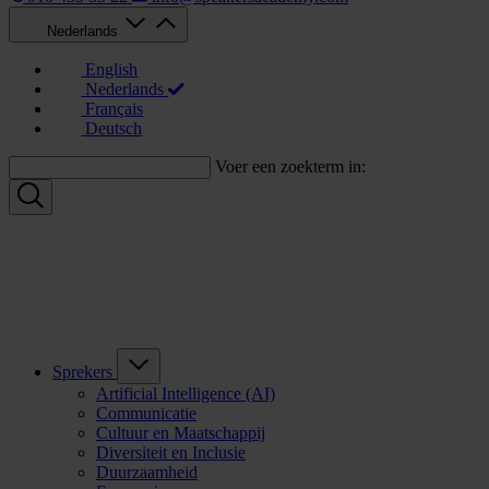
Nederlands
English
Nederlands
Français
Deutsch
Voer een zoekterm in:
Sprekers
Artificial Intelligence (AI)
Communicatie
Cultuur en Maatschappij
Diversiteit en Inclusie
Duurzaamheid