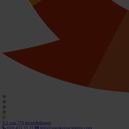
9.2
van 770 beoordelingen
010 433 33 22
info@speakersacademy.com