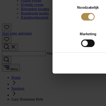
Online events
Toestemmingsselectie
Hybride events
Noodzakelijk
Bijzondere locaties
Boardroom sessies
Klankbordgesprek
Start jouw aanvraag
Marketing
Voer een zoekterm in:
Menu
Home
Sprekers
Gary Bootsman Beth