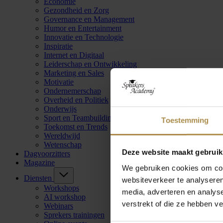
Economie
Gezondheid en Zorg
Governance en Management
Humor en Entertainment
Innovatie en Technologie
Inspiratie
Internet en Digitaal
Leiderschap en Ontwikkeling
Marketing en Sales
Motivatie
Ondernemerschap
Overheid en Politiek
Onderwijs
Sport en Teambuilding
Toestemming
Toekomst en Trends
Wereldwijd
Wetenschap
Deze website maakt gebruik
Dagvoorzitters
Magazine
We gebruiken cookies om cont
Diensten
websiteverkeer te analyseren
Workshops
media, adverteren en analys
AI workshop
verstrekt of die ze hebben v
Webinars
Sprekers trainingen