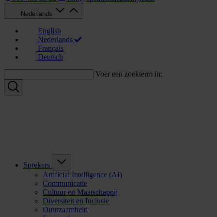
Nederlands
English
Nederlands
Français
Deutsch
Voer een zoekterm in:
Sprekers
Artificial Intelligence (AI)
Communicatie
Cultuur en Maatschappij
Diversiteit en Inclusie
Duurzaamheid