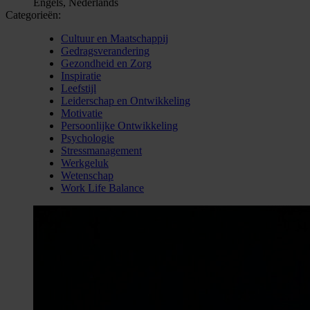
Engels, Nederlands
Categorieën:
Cultuur en Maatschappij
Gedragsverandering
Gezondheid en Zorg
Inspiratie
Leefstijl
Leiderschap en Ontwikkeling
Motivatie
Persoonlijke Ontwikkeling
Psychologie
Stressmanagement
Werkgeluk
Wetenschap
Work Life Balance