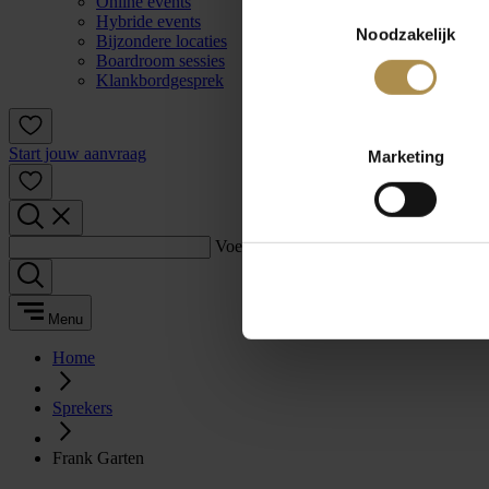
Online events
Toestemmingsselectie
Hybride events
Noodzakelijk
Bijzondere locaties
Boardroom sessies
Klankbordgesprek
Start jouw aanvraag
Marketing
Voer een zoekterm in:
Menu
Home
Sprekers
Frank Garten