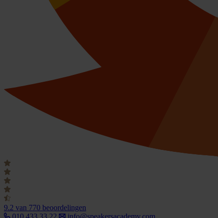
9.2
van 770 beoordelingen
010 433 33 22
info@speakersacademy.com