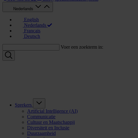
Nederlands
English
Nederlands
Français
Deutsch
Voer een zoekterm in:
Sprekers
Artificial Intelligence (AI)
Communicatie
Cultuur en Maatschappij
Diversiteit en Inclusie
Duurzaamheid