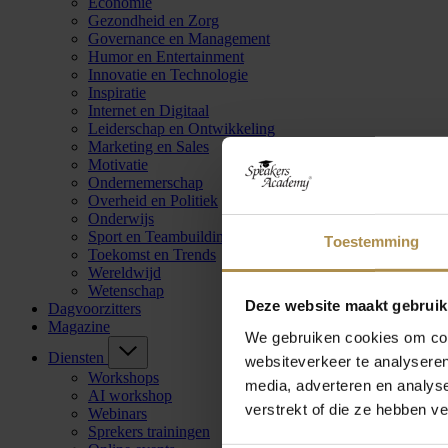
Economie
Gezondheid en Zorg
Governance en Management
Humor en Entertainment
Innovatie en Technologie
Inspiratie
Internet en Digitaal
Leiderschap en Ontwikkeling
Marketing en Sales
Motivatie
Ondernemerschap
Overheid en Politiek
Onderwijs
Sport en Teambuilding
Toestemming
Toekomst en Trends
Wereldwijd
Wetenschap
Deze website maakt gebruik
Dagvoorzitters
Magazine
We gebruiken cookies om cont
Diensten
websiteverkeer te analyseren
Workshops
media, adverteren en analys
AI workshop
verstrekt of die ze hebben v
Webinars
Sprekers trainingen