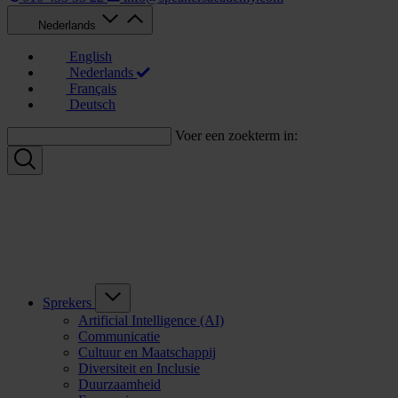
Nederlands
English
Nederlands
Français
Deutsch
Voer een zoekterm in:
Sprekers
Artificial Intelligence (AI)
Communicatie
Cultuur en Maatschappij
Diversiteit en Inclusie
Duurzaamheid