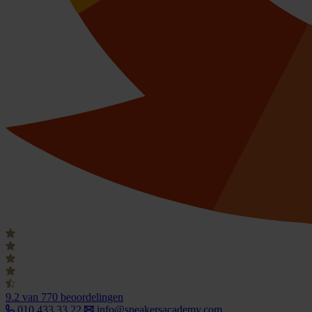
9.2
van 770 beoordelingen
010 433 33 22
info@speakersacademy.com