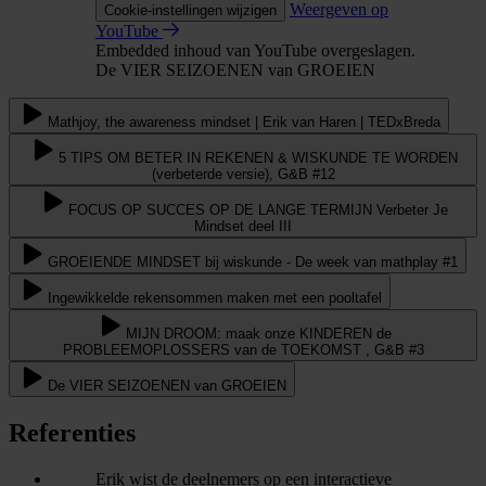
Weergeven op
Cookie-instellingen wijzigen
YouTube
Embedded inhoud van YouTube overgeslagen.
De VIER SEIZOENEN van GROEIEN
Mathjoy, the awareness mindset | Erik van Haren | TEDxBreda
5 TIPS OM BETER IN REKENEN & WISKUNDE TE WORDEN
(verbeterde versie), G&B #12
FOCUS OP SUCCES OP DE LANGE TERMIJN Verbeter Je
Mindset deel III
GROEIENDE MINDSET bij wiskunde - De week van mathplay #1
Ingewikkelde rekensommen maken met een pooltafel
MIJN DROOM: maak onze KINDEREN de
PROBLEEMOPLOSSERS van de TOEKOMST , G&B #3
De VIER SEIZOENEN van GROEIEN
Referenties
Erik wist de deelnemers op een interactieve