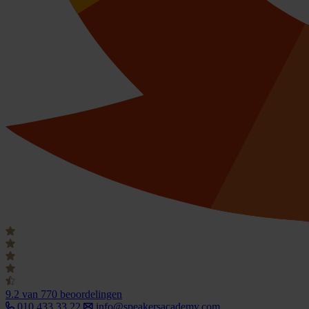
9.2
van 770 beoordelingen
010 433 33 22
info@speakersacademy.com