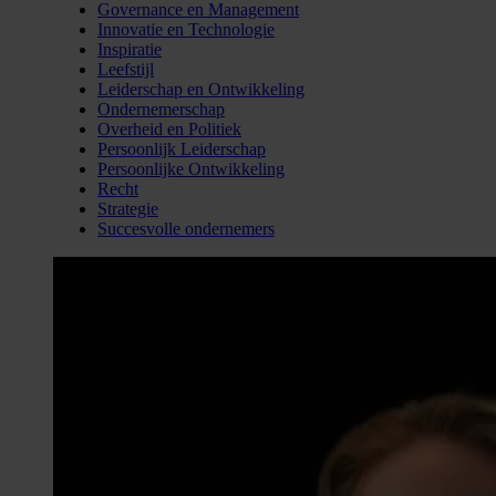
Governance en Management
Innovatie en Technologie
Inspiratie
Leefstijl
Leiderschap en Ontwikkeling
Ondernemerschap
Overheid en Politiek
Persoonlijk Leiderschap
Persoonlijke Ontwikkeling
Recht
Strategie
Succesvolle ondernemers