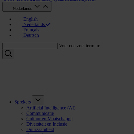
Nederlands
English
Nederlands
Français
Deutsch
Voer een zoekterm in:
Sprekers
Artificial Intelligence (AI)
Communicatie
Cultuur en Maatschappij
Diversiteit en Inclusie
Duurzaamheid