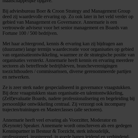
maatschappelijke opgave.
Bij adviesbureau Boer & Croon Strategy and Management Group
deed zij waardevolle ervaring op. Zo ook later in het veld verder op
gebied van Management en Governance. Annemarie is een
vertrouwde adviseur voor het senior management en Boards van
Fortune 100 / 500 bedrijven.
Met haar achtergrond, kennis & ervaring kan zij bijdragen aan
(duurzame) lange termijn waardecreatie voor organisaties op gebied
van organisatieontwikkeling, waarmee ze de strategische positie van
organisaties versterkt. Annemarie heeft kennis en ervaring meerdere
sectoren als betreffende bedrijfsleven, brancheverenigingen
toezichthouders / commissarissen, diverse gerenommeerde partijen
en netwerken.
Ze is zeer sterk nader gespecialiseerd in governance vraagstukken.
Bij deze vraagstukken staan organisatie-en talentontwikkeling,
(Zelf)evaluatie Boards, nadere professionalisering en begeleiding bij
persoonlijke ontwikkeling centraal. Zij verzorgt ook incompany
trajecten/trainingen en Masterclasses (alle sectoren).
Annemarie heeft veel ervaring als Voorzitter, Moderator en
(Keynote) Speaker. Annemarie wordt omschreven als een gedegen
Kennispartner in Bestuur & Toezicht, sterk inhoudelijk,
professioneel, inspirerend, in goede banen leidend en verbindend.