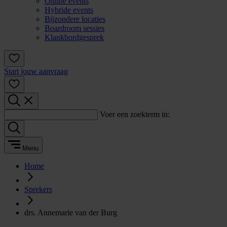
Online events
Hybride events
Bijzondere locaties
Boardroom sessies
Klankbordgesprek
Start jouw aanvraag
Voer een zoekterm in:
Menu
Home
Sprekers
drs. Annemarie van der Burg