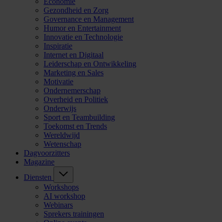
Economie
Gezondheid en Zorg
Governance en Management
Humor en Entertainment
Innovatie en Technologie
Inspiratie
Internet en Digitaal
Leiderschap en Ontwikkeling
Marketing en Sales
Motivatie
Ondernemerschap
Overheid en Politiek
Onderwijs
Sport en Teambuilding
Toekomst en Trends
Wereldwijd
Wetenschap
Dagvoorzitters
Magazine
Diensten
Workshops
AI workshop
Webinars
Sprekers trainingen