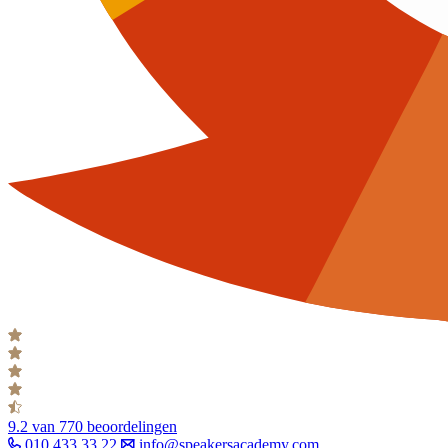
9.2
van 770 beoordelingen
010 433 33 22
info@speakersacademy.com