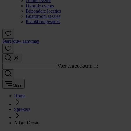
Online events
Hybride events
Bijzondere locaties
Boardroom sessies
Klankbordgesprek
Start jouw aanvraag
Voer een zoekterm in:
Menu
Home
Sprekers
Allard Droste