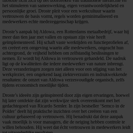
filosofie richt zich op het doorbreken van traditionele hiërarchie en
het stimuleren van samenwerking, eigen verantwoordelijkheid en
persoonlijke groei. Droste pleit voor een werkcultuur waarin
vertrouwen de basis vormt, regels worden geminimaliseerd en
medewerkers echte medezeggenschap krijgen.
Droste’s aanpak bij Aldowa, een Rotterdams metaalbedrijf, waar hij
meer dan tien jaar met vallen en opstaan zijn visie heeft
geïmplementeerd. Hij schaft vaste werktijden en functieprofielen af,
en creëert een omgeving waarin alle medewerkers, ongeacht hun
achtergrond, de vrijheid hebben om zelfstandig beslissingen te
nemen. Er wordt bij Aldowa in vertrouwen gehandeld. De nadruk
ligt op de kwaliteiten die iedere medewerker van nature inbrengt.
Deze veranderingen zorgen niet alleen voor een stijging van het
werkplezier, een ongekend laag ziekteverzuim en indrukwekkende
resultaten: de omzet van Aldowa verzesvoudigde organisch, zelfs
tijdens economisch moeilijke tijden.
Droste’s ideeën zijn geïnspireerd door zijn eigen ervaringen, hoewel
hij later ontdekte dat zijn werkwijze sterk overeenkomt met het
gedachtegoed van Ricardo Semler. In zijn bestseller ‘Semco in de
Polder’ deelt hij praktische inzichten over het creëren van een
cultuur gebaseerd op vertrouwen. Hij benadrukt dat deze aanpak
vaak moeilijk is voor managers, die de neiging hebben controle te
willen behouden. Hij weet dat écht vertrouwen in medewerkers leidt
tot uitzonderlijke resultaten.