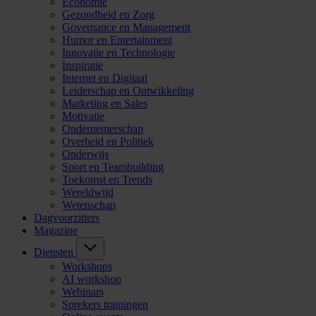
Economie
Gezondheid en Zorg
Governance en Management
Humor en Entertainment
Innovatie en Technologie
Inspiratie
Internet en Digitaal
Leiderschap en Ontwikkeling
Marketing en Sales
Motivatie
Ondernemerschap
Overheid en Politiek
Onderwijs
Sport en Teambuilding
Toekomst en Trends
Wereldwijd
Wetenschap
Dagvoorzitters
Magazine
Diensten
Workshops
AI workshop
Webinars
Sprekers trainingen