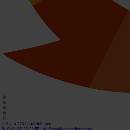
9.2
van 770 beoordelingen
010 433 33 22
info@speakersacademy.com