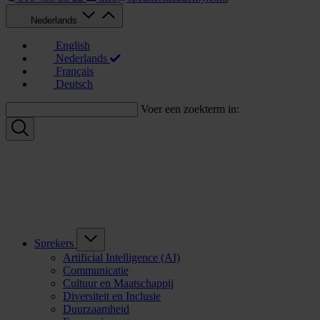
Nederlands
English
Nederlands
Français
Deutsch
Voer een zoekterm in:
Sprekers
Artificial Intelligence (AI)
Communicatie
Cultuur en Maatschappij
Diversiteit en Inclusie
Duurzaamheid