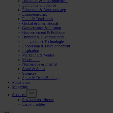
Durabilité & Environnement
Économie & Finance
Éducation & Apprentissage
Entrepreneuriat
Futur & Tendances
Global & International
Gouvernance & Gestion
Gouvernement & Politique
Humour & Divertissement
Innovation et Technologie
Leadership & Développement
Inspiration
Marketing & Ventes
Motivation
Numérique & Internet
Santé & Soins
Sciences
Sport & Team Building
Modérateur
Magazine
Services
Sessions boardroom
Lieux insolites