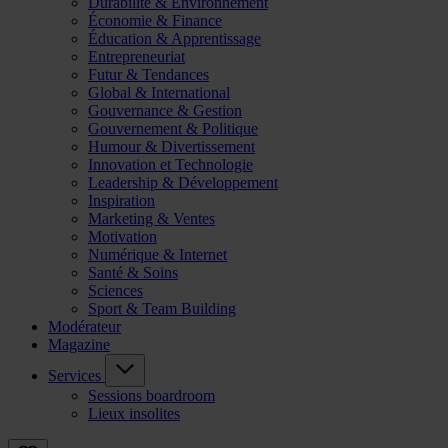
Durabilité & Environnement
Économie & Finance
Éducation & Apprentissage
Entrepreneuriat
Futur & Tendances
Global & International
Gouvernance & Gestion
Gouvernement & Politique
Humour & Divertissement
Innovation et Technologie
Leadership & Développement
Inspiration
Marketing & Ventes
Motivation
Numérique & Internet
Santé & Soins
Sciences
Sport & Team Building
Modérateur
Magazine
Services
Sessions boardroom
Lieux insolites