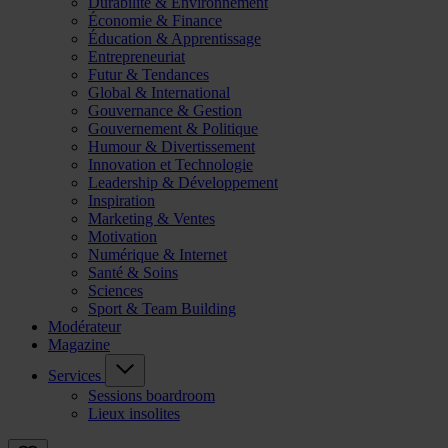
Durabilité & Environnement
Économie & Finance
Éducation & Apprentissage
Entrepreneuriat
Futur & Tendances
Global & International
Gouvernance & Gestion
Gouvernement & Politique
Humour & Divertissement
Innovation et Technologie
Leadership & Développement
Inspiration
Marketing & Ventes
Motivation
Numérique & Internet
Santé & Soins
Sciences
Sport & Team Building
Modérateur
Magazine
Services
Sessions boardroom
Lieux insolites