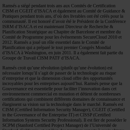
Ramsés a siégé pendant trois ans aux Comités de Certification
CISM et CGEIT d’ISACA et également au Comité de Guidance &
Pratiques pendant trois ans, d’où des livrables ont été créés pour la
communauté. Il est honoré d’avoir été le Président de la Conférence
ISRM d’ISACA et est maintenant Directeur de Recherche &
Planification Stratégique au Chapitre de Barcelone et membre du
Comité de Programme pour les événements SecureCloud 2010 et
2012. Ramsés a joué un rôle essentiel dans le Comité de
Planification qui a préparé le tout premier Congrès Mondial
d’ISACA à Washington, en juin 2011. Il a également fait partie du
Groupe de Travail CISM PATF d’ISACA.
Ramsés croit qu’une révolution (plutôt qu’une évolution) est
nécessaire lorsqu’il s’agit de passer de la technologie au risque
d’entreprise et que la dimension cloud offre des opportunités
incroyables pour les entreprises aujourd’hui. Ramsés pense que la
Gouvernance est essentielle pour faciliter l’innovation dans cet
environnement commercial en mutation et détient de nombreuses
certifications qui combinent différents domaines de connaissance et
élargissent sa vision sur la technologie dans le marché. Ramsés est
CISM (Certified Information Security Manager), CGEIT (Certified
in the Governance of the Enterprise IT) et CISSP (Certified
Information Systems Security Professional). Il est fier de posséder le
SCPM (Stanford Certified Project Manager) de l’Université de