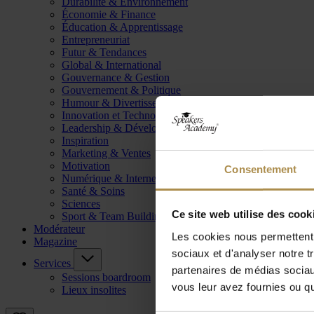
Durabilité & Environnement
Économie & Finance
Éducation & Apprentissage
Entrepreneuriat
Futur & Tendances
Global & International
Gouvernance & Gestion
Gouvernement & Politique
Humour & Divertissement
Innovation et Technologie
Leadership & Développement
Inspiration
Marketing & Ventes
Motivation
Consentement
Numérique & Internet
Santé & Soins
Sciences
Ce site web utilise des cook
Sport & Team Building
Modérateur
Les cookies nous permettent d
Magazine
sociaux et d'analyser notre t
Services
partenaires de médias sociaux
Sessions boardroom
vous leur avez fournies ou qu'
Lieux insolites