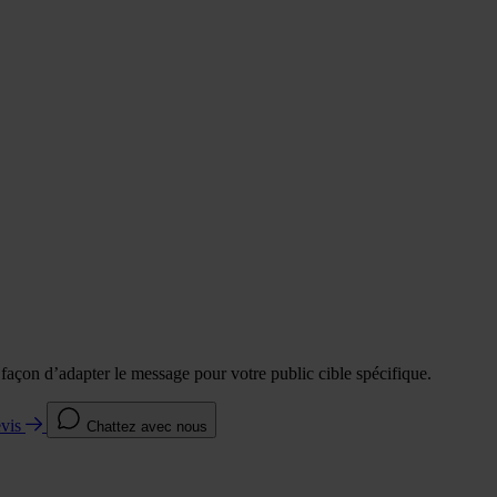
e façon d’adapter le message pour votre public cible spécifique.
evis
Chattez avec nous