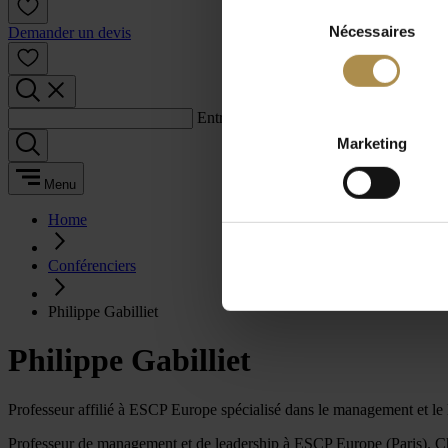
Sélection
Nécessaires
du
Demander un devis
consentement
Entrez un terme de recherche :
Marketing
Menu
Home
Conférenciers
Philippe Gabilliet
Philippe Gabilliet
Professeur affilié à ESCP Europe spécialisé dans le management et le 
Professeur de management et de leadership à ESCP Europe (Paris). C