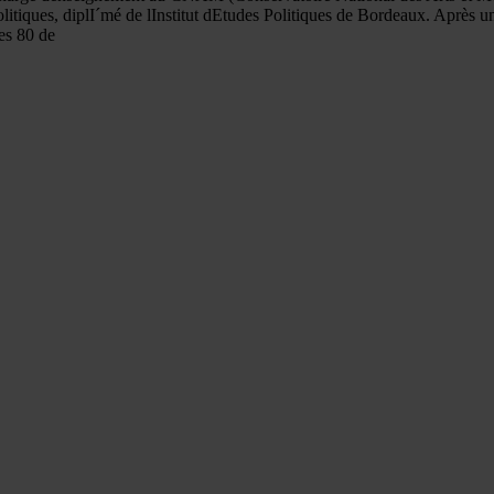
litiques, diplI´mé de lInstitut dEtudes Politiques de Bordeaux. Après u
es 80 de