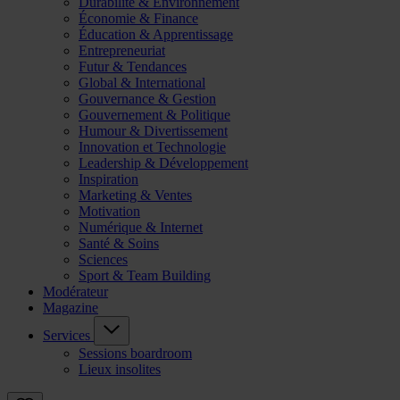
Durabilité & Environnement
Économie & Finance
Éducation & Apprentissage
Entrepreneuriat
Futur & Tendances
Global & International
Gouvernance & Gestion
Gouvernement & Politique
Humour & Divertissement
Innovation et Technologie
Leadership & Développement
Inspiration
Marketing & Ventes
Motivation
Numérique & Internet
Santé & Soins
Sciences
Sport & Team Building
Modérateur
Magazine
Services
Sessions boardroom
Lieux insolites