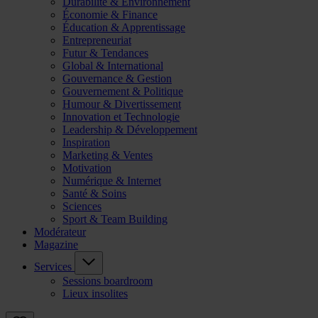
Durabilité & Environnement
Économie & Finance
Éducation & Apprentissage
Entrepreneuriat
Futur & Tendances
Global & International
Gouvernance & Gestion
Gouvernement & Politique
Humour & Divertissement
Innovation et Technologie
Leadership & Développement
Inspiration
Marketing & Ventes
Motivation
Numérique & Internet
Santé & Soins
Sciences
Sport & Team Building
Modérateur
Magazine
Services
Sessions boardroom
Lieux insolites