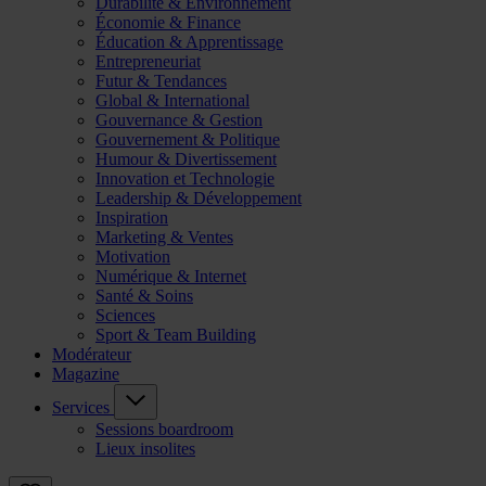
Durabilité & Environnement
Économie & Finance
Éducation & Apprentissage
Entrepreneuriat
Futur & Tendances
Global & International
Gouvernance & Gestion
Gouvernement & Politique
Humour & Divertissement
Innovation et Technologie
Leadership & Développement
Inspiration
Marketing & Ventes
Motivation
Numérique & Internet
Santé & Soins
Sciences
Sport & Team Building
Modérateur
Magazine
Services
Sessions boardroom
Lieux insolites